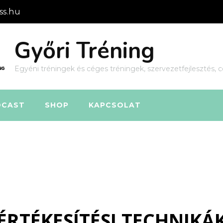
ss.hu
Győri Tréning
Egyéni tréningek és céges tréningek, szervezetfejlesztés, c
DCAST
SHOP
KAPCSOLAT
ÉRTÉKESÍTÉSI TECHNIKÁ