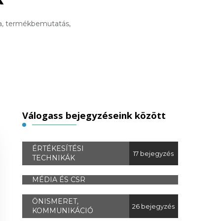
ka, termékbemutatás,
Válogass bejegyzéseink között
ÉRTÉKESÍTÉSI
17 bejegyzés
TECHNIKÁK
MÉDIA ÉS CSR
ÖNISMERET,
26 bejegyzés
KOMMUNIKÁCIÓ