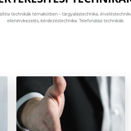
ítési technikák témakörben – tárgyalástechnika, érveléstechni
ellenérvkezelés, kérdezéstechnika. Telefonálási technikák.