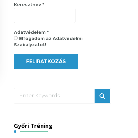
Keresztnév
*
Adatvédelem
*
Elfogadom az Adatvédelmi
Szabályzatot!
Looking
for
Something?
Győri Tréning