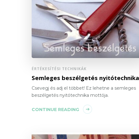
ÉRTÉKESÍTÉSI TECHNIKÁK
Semleges beszélgetés nyitótechnika
Csevegj és adj el többet! Ez lehetne a semleges
beszélgetés nyitótechnika mottója.
CONTINUE READING