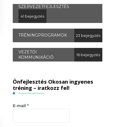
SZERVEZETFEJLESZTÉS
41 bejegyzés
TRÉNINGPROGRAMOK
23 bejegyzés
VEZETŐI
16 bejegyzés
KOMMUNIKÁCIÓ
Önfejlesztés Okosan ingyenes
tréning – iratkozz fel!
E-mail
*