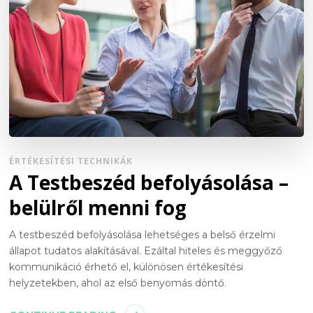
ÉRTÉKESÍTÉSI TECHNIKÁK
A Testbeszéd befolyásolása –
belülről menni fog
A testbeszéd befolyásolása lehetséges a belső érzelmi
állapot tudatos alakításával. Ezáltal hiteles és meggyőző
kommunikáció érhető el, különösen értékesítési
helyzetekben, ahol az első benyomás döntő.