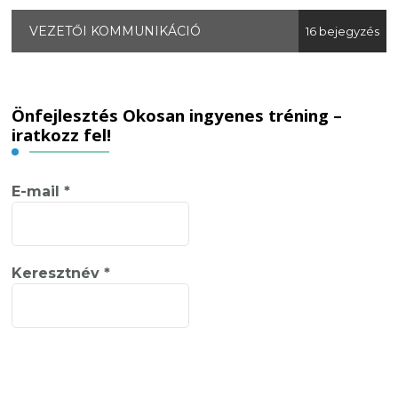
VEZETŐI KOMMUNIKÁCIÓ
16 bejegyzés
Önfejlesztés Okosan ingyenes tréning –
iratkozz fel!
E-mail
*
Keresztnév
*
Adatvédelem
*
Elfogadom az Adatvédelmi Szabályzatot!