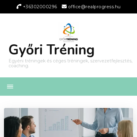
+36302000296
office@realprogress.hu
Győri Tréning
Egyéni tréningek és céges tréningek, szervezetfejlesztés,
coaching.