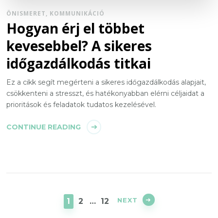
ÖNISMERET, KOMMUNIKÁCIÓ
Hogyan érj el többet
kevesebbel? A sikeres
időgazdálkodás titkai
Ez a cikk segít megérteni a sikeres időgazdálkodás alapjait,
csökkenteni a stresszt, és hatékonyabban elérni céljaidat a
prioritások és feladatok tudatos kezelésével.
CONTINUE READING
Bejegyzések
lapozása
PAGE
PAGE
PAGE
NEXT
1
2
…
12