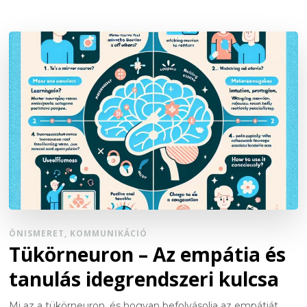
ÖNISMERET, KOMMUNIKÁCIÓ
Tükörneuron – Az empátia és
tanulás idegrendszeri kulcsa
Mi az a tükörneuron, és hogyan befolyásolja az empátiát,