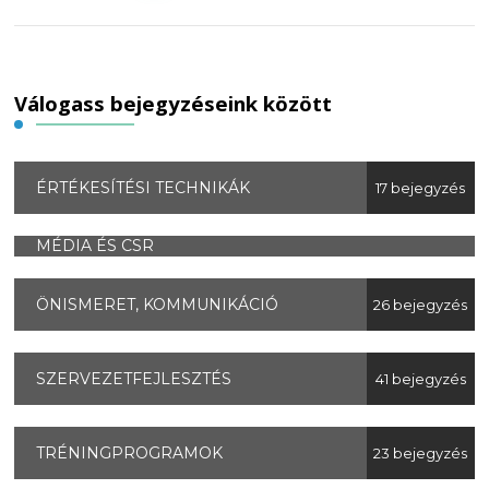
Válogass bejegyzéseink között
ÉRTÉKESÍTÉSI TECHNIKÁK
17 bejegyzés
MÉDIA ÉS CSR
ÖNISMERET, KOMMUNIKÁCIÓ
26 bejegyzés
SZERVEZETFEJLESZTÉS
41 bejegyzés
TRÉNINGPROGRAMOK
23 bejegyzés