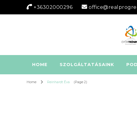
+36302000296
office@realprogre
HOME
SZOLGÁLTATÁSAINK
PO
Home
Reinhardt Éva
(Page 2)