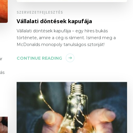
SZERVEZETFEJLESZTÉS
Vállalati döntések kapufája
Vállalati döntések kapufája – egy híres bukás
története, amire a cég is ráment. Ismerd meg a
McDonalds monopoly tanulságos sztoriját!
CONTINUE READING
ár
ás