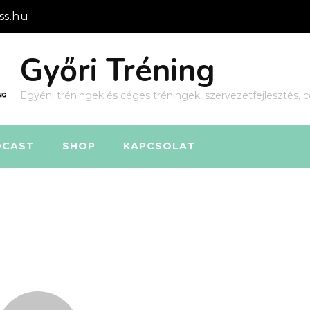
ss.hu
Győri Tréning
Egyéni tréningek és céges tréningek, szervezetfejlesztés, c
DCAST
SHOP
KAPCSOLAT