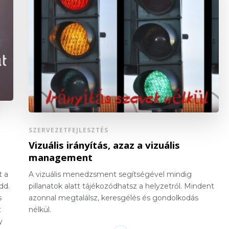
SZERVEZETFEJLESZTÉS
Vizuális irányítás, azaz a vizuális
management
t a
A vizuális menedzsment segítségével mindig
dd.
pillanatok alatt tájékozódhatsz a helyzetről. Mindent
s
azonnal megtalálsz, keresgélés és gondolkodás
t
nélkül.
y