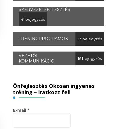
SZERVEZETFEJLESZTÉS
41 bejegyzés
TRÉNINGPROGRAMOK
23 bejegyzés
VEZETŐI
16 bejegyzés
KOMMUNIKÁCIÓ
Önfejlesztés Okosan ingyenes
tréning – iratkozz fel!
E-mail
*