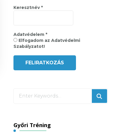
Keresztnév
*
Adatvédelem
*
Elfogadom az Adatvédelmi
Szabályzatot!
Looking
for
Something?
Győri Tréning