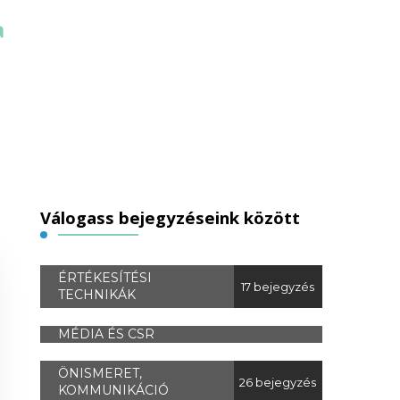
a
Válogass bejegyzéseink között
ÉRTÉKESÍTÉSI
17 bejegyzés
TECHNIKÁK
MÉDIA ÉS CSR
ÖNISMERET,
26 bejegyzés
KOMMUNIKÁCIÓ