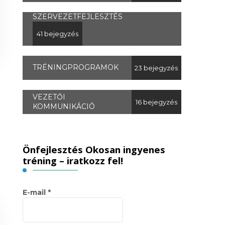
SZERVEZETFEJLESZTÉS
41 bejegyzés
TRÉNINGPROGRAMOK
23 bejegyzés
VEZETŐI
16 bejegyzés
KOMMUNIKÁCIÓ
Önfejlesztés Okosan ingyenes
tréning – iratkozz fel!
E-mail
*