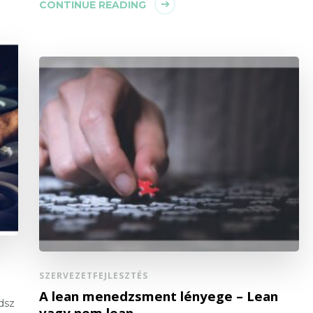
CONTINUE READING
SZERVEZETFEJLESZTÉS
A lean menedzsment lényege – Lean
udsz
vagy nem lean