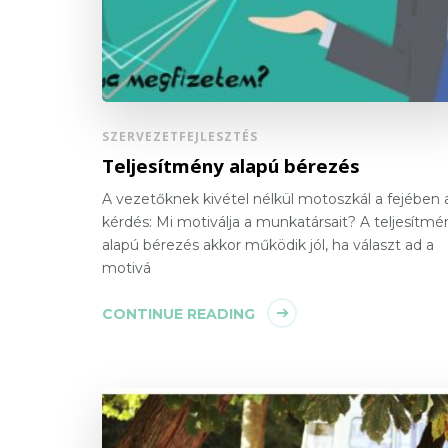
SZERVEZETFEJLESZTÉS
Teljesítmény alapú bérezés
A vezetőknek kivétel nélkül motoszkál a fejében 
kérdés: Mi motiválja a munkatársait? A teljesítmé
alapú bérezés akkor működik jól, ha választ ad a
motivá
CONTINUE READING