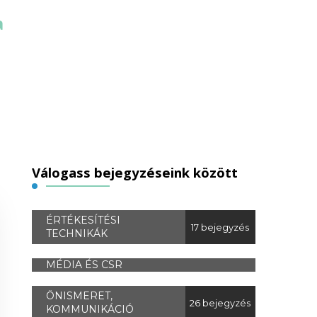
a
Válogass bejegyzéseink között
ÉRTÉKESÍTÉSI
17 bejegyzés
TECHNIKÁK
MÉDIA ÉS CSR
ÖNISMERET,
26 bejegyzés
KOMMUNIKÁCIÓ