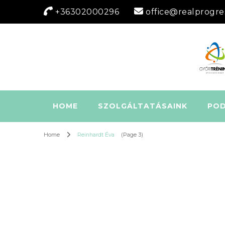
+36302000296
office@realprogre
HOME
SZOLGÁLTATÁSAINK
PO
Home
Reinhardt Éva
(Page 3)