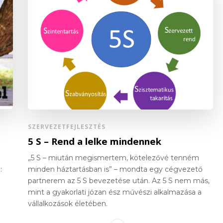
SZERVEZETFEJLESZTÉS
5 S – Rend a lelke mindennek
„5 S – miután megismertem, kötelezővé tenném
:
minden háztartásban is” – mondta egy cégvezető
partnerem az 5 S bevezetése után. Az 5 S nem más,
mint a gyakorlati józan ész művészi alkalmazása a
vállalkozások életében.