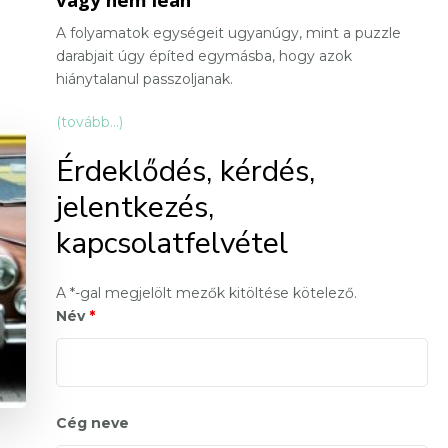
A folyamatok egységeit ugyanúgy, mint a puzzle
darabjait úgy építed egymásba, hogy azok
hiánytalanul passzoljanak.
(tovább…)
Érdeklődés, kérdés,
jelentkezés,
kapcsolatfelvétel
A *-gal megjelölt mezők kitöltése kötelező.
Név
*
Cég neve