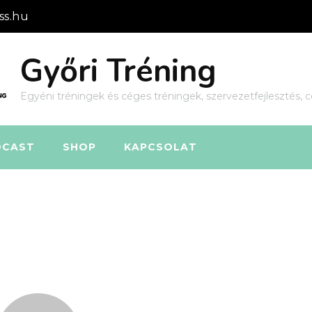
ss.hu
Győri Tréning
Egyéni tréningek és céges tréningek, szervezetfejlesztés, c
DCAST
SHOP
KAPCSOLAT