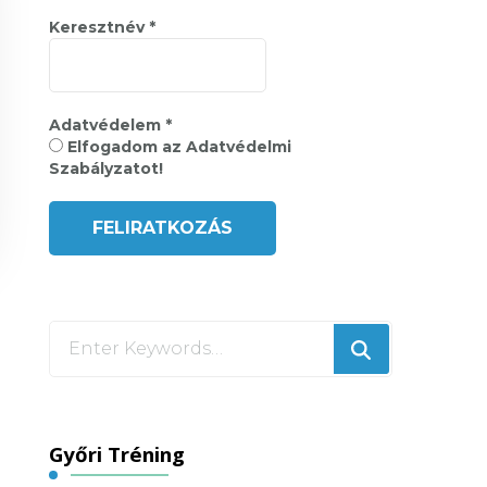
Keresztnév
*
Adatvédelem
*
Elfogadom az Adatvédelmi
Szabályzatot!
Looking
for
Something?
Győri Tréning