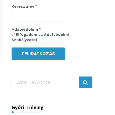
Keresztnév
*
Adatvédelem
*
Elfogadom az Adatvédelmi
Szabályzatot!
Looking
for
Something?
Győri Tréning