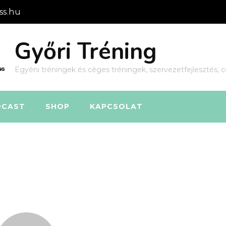
ss.hu
Győri Tréning
Egyéni tréningek és céges tréningek, szervezetfejlesztés, c
DCAST
SHOP
KAPCSOLAT