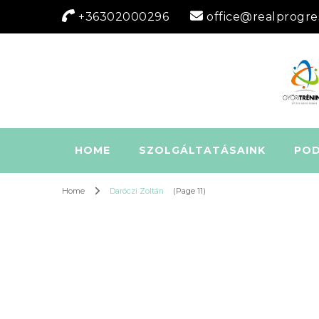
+36302000296
office@realprogre
HOME
SZOLGÁLTATÁSAINK
PO
Home
Daróczi Zoltán
(Page 11)