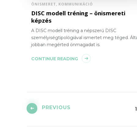
ÖNISMERET, KOMMUNIKÁCIÓ
DISC modell tréning – önismereti
képzés
A DISC modell tréning a népszerű DISC
személyiségtipológiával ismertet meg téged. Ált
jobban megérted önmagadat is.
CONTINUE READING
Bejegyzések
lapozása
PREVIOUS
1