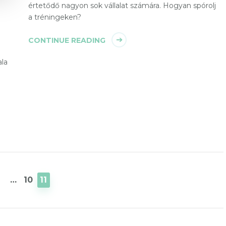
értetődő nagyon sok vállalat számára. Hogyan spórolj
a tréningeken?
CONTINUE READING
ala
PAGE
PAGE
PAGE
…
10
11