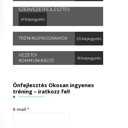
SZERVEZETFEJLESZTÉS
41 bejegyzés
TRÉNINGPROGRAMOK
23 bejegyzés
VEZETŐI
16 bejegyzés
KOMMUNIKÁCIÓ
Önfejlesztés Okosan ingyenes
tréning – iratkozz fel!
E-mail
*