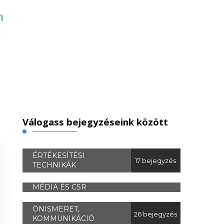
n
Válogass bejegyzéseink között
ÉRTÉKESÍTÉSI
17 bejegyzés
TECHNIKÁK
MÉDIA ÉS CSR
ÖNISMERET,
26 bejegyzés
KOMMUNIKÁCIÓ