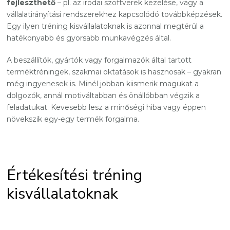
fejleszthető
– pl. az irodai szoftverek kezelése, vagy a
vállalatirányítási rendszerekhez kapcsolódó továbbképzések.
Egy ilyen tréning kisvállalatoknak is azonnal megtérül a
hatékonyabb és gyorsabb munkavégzés által.
A beszállítók, gyártók vagy forgalmazók által tartott
terméktréningek, szakmai oktatások is hasznosak – gyakran
még ingyenesek is. Minél jobban kiismerik magukat a
dolgozók, annál motiváltabban és önállóbban végzik a
feladatukat. Kevesebb lesz a minőségi hiba vagy éppen
növekszik egy-egy termék forgalma.
Értékesítési tréning
kisvállalatoknak