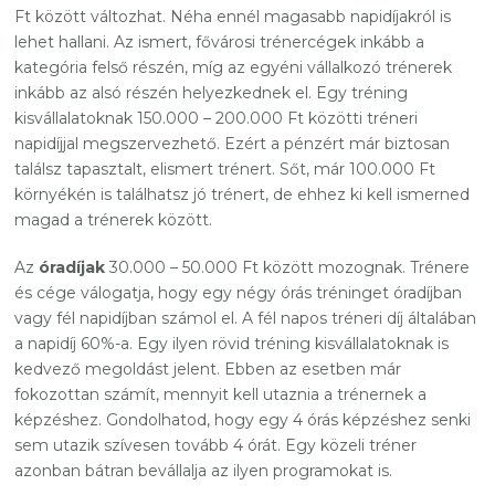
Ft között változhat. Néha ennél magasabb napidíjakról is
lehet hallani. Az ismert, fővárosi trénercégek inkább a
kategória felső részén, míg az egyéni vállalkozó trénerek
inkább az alsó részén helyezkednek el. Egy tréning
kisvállalatoknak 150.000 – 200.000 Ft közötti tréneri
napidíjjal megszervezhető. Ezért a pénzért már biztosan
találsz tapasztalt, elismert trénert. Sőt, már 100.000 Ft
környékén is találhatsz jó trénert, de ehhez ki kell ismerned
magad a trénerek között.
Az
óradíjak
30.000 – 50.000 Ft között mozognak. Trénere
és cége válogatja, hogy egy négy órás tréninget óradíjban
vagy fél napidíjban számol el. A fél napos tréneri díj általában
a napidíj 60%-a. Egy ilyen rövid tréning kisvállalatoknak is
kedvező megoldást jelent. Ebben az esetben már
fokozottan számít, mennyit kell utaznia a trénernek a
képzéshez. Gondolhatod, hogy egy 4 órás képzéshez senki
sem utazik szívesen tovább 4 órát. Egy közeli tréner
azonban bátran bevállalja az ilyen programokat is.