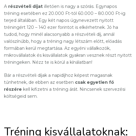
A
részvételi díjat
illetően is nagy a szórás. Egynapos
tréning esetében ez 20.000 Ft-tól 60.000 – 80.000 Ft-ig
terjed általában. Egy két napos úgynevezett nyitott
tréningért 120 – 140 ezer forintot is elkérhetnek. Jó ha
tudod, hogy minél alacsonyabb a részvételi díj, annál
valószínűbb, hogy a tréning nagy létszám előtt, előadás
formában kerül megtartása. Az egyéni vállalkozók,
mikrovállalatok és kisvállalatok gyakran vesznek részt nyitott
tréningeken. Nézz te is körül a kínálatban!
Bár a részvételi díjak a napidíjhoz képest magasnak
tűnhetnek, de ebben az esetben
csak egyetlen fő
részére
kell kifizetni a tréning árát. Nincsenek szervezési
költségeid sem.
Tréning kisvállalatoknak: