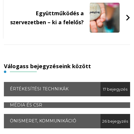
Együttműködés a
szervezetben – ki a felelős?
Válogass bejegyzéseink között
ÉRTÉKESÍTÉSI TECHNIKÁK
17 bejegyzés
MÉDIA ÉS CSR
ÖNISMERET, KOMMUNIKÁCIÓ
26 bejegyzés