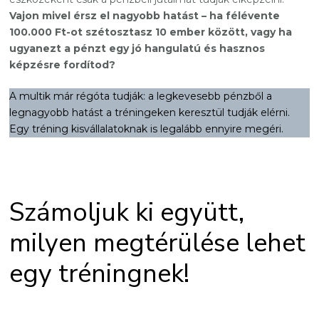
Vajon mivel érsz el nagyobb hatást – ha félévente
100.000 Ft-ot szétosztasz 10 ember között, vagy ha
ugyanezt a pénzt egy jó hangulatú és hasznos
képzésre fordítod?
A multik már régóta tudják: a legkevesebb pénzből a
legnagyobb hatást a tréningeken keresztül tudják elérni.
Egy tréning kisvállalatoknak is legalább ennyire megéri.
Számoljuk ki együtt,
milyen megtérülése lehet
egy tréningnek!