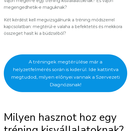
Vajon megéri-e egy tréning kisvállalatoknak? És vajon
megengedhetik-e maguknak?
Két kérdést kell megvizsgálnunk a tréning módszerrel
kapcsolatban: megtérül-e valaha a befektetés és mekkora
összeget hasít ki a büdzséből?
A tréningek megtérülése már a
helyzetfelmérés során is kiderül. Ide kattintva
megtudod, milyen előnyei vannak a Szervezeti
Diagnózisnak!
Milyen hasznot hoz egy
tréning kisvállalatoknak?