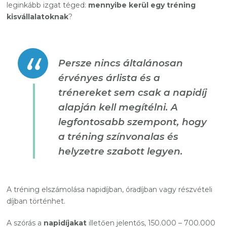
leginkább izgat téged:
mennyibe kerül egy tréning
kisvállalatoknak
?
Persze nincs általánosan
érvényes árlista és a
trénereket sem csak a napidíj
alapján kell megítélni. A
legfontosabb szempont, hogy
a tréning színvonalas és
helyzetre szabott legyen.
A tréning elszámolása napidíjban, óradíjban vagy részvételi
díjban történhet.
A szórás a
napidíjakat
illetően jelentős, 150.000 – 700.000