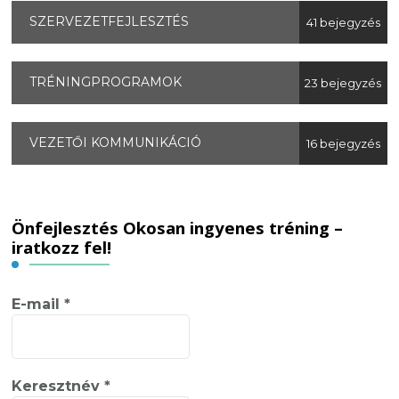
SZERVEZETFEJLESZTÉS
41 bejegyzés
TRÉNINGPROGRAMOK
23 bejegyzés
VEZETŐI KOMMUNIKÁCIÓ
16 bejegyzés
Önfejlesztés Okosan ingyenes tréning –
iratkozz fel!
E-mail
*
Keresztnév
*