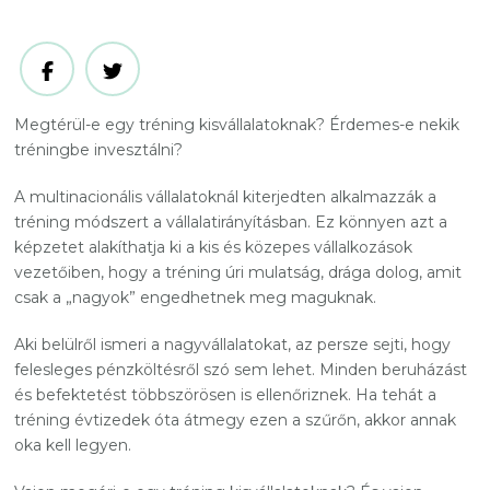
Megtérül-e egy tréning kisvállalatoknak? Érdemes-e nekik
tréningbe invesztálni?
A multinacionális vállalatoknál kiterjedten alkalmazzák a
tréning módszert a vállalatirányításban. Ez könnyen azt a
képzetet alakíthatja ki a kis és közepes vállalkozások
vezetőiben, hogy a tréning úri mulatság, drága dolog, amit
csak a „nagyok” engedhetnek meg maguknak.
Aki belülről ismeri a nagyvállalatokat, az persze sejti, hogy
felesleges pénzköltésről szó sem lehet. Minden beruházást
és befektetést többszörösen is ellenőriznek. Ha tehát a
tréning évtizedek óta átmegy ezen a szűrőn, akkor annak
oka kell legyen.