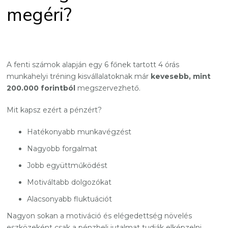
megéri?
A fenti számok alapján egy 6 főnek tartott 4 órás
munkahelyi tréning kisvállalatoknak már
kevesebb, mint
200.000 forintból
megszervezhető.
Mit kapsz ezért a pénzért?
Hatékonyabb munkavégzést
Nagyobb forgalmat
Jobb együttműködést
Motiváltabb dolgozókat
Alacsonyabb fluktuációt
Nagyon sokan a motiváció és elégedettség növelés
eszközeként csak a pénzbeli jutalmat tudják elképzelni.