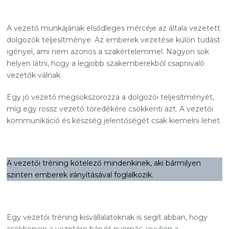
A vezető munkájának elsődleges mércéje az általa vezetett
dolgozók teljesítménye. Az emberek vezetése külön tudást
igényel, ami nem azonos a szakértelemmel. Nagyon sok
helyen látni, hogy a legjobb szakemberekből csapnivaló
vezetők válnak.
Egy jó vezető megsokszorozza a dolgozói teljesítményét,
míg egy rossz vezető töredékére csökkenti azt. A vezetői
kommunikáció és készség jelentőségét csak kiemelni lehet.
A vezetői tréning kötelező mindenkinek, aki bármilyen
szinten emberek irányításával foglalkozik.
Egy vezetői tréning kisvállalatoknak is segít abban, hogy