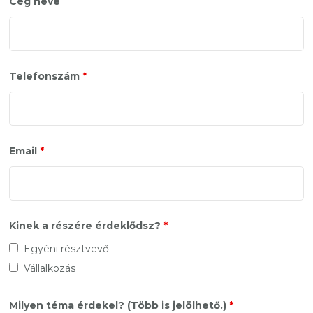
Cég neve
Telefonszám
*
Email
*
Kinek a részére érdeklődsz?
*
Egyéni résztvevő
Vállalkozás
Milyen téma érdekel? (Több is jelölhető.)
*