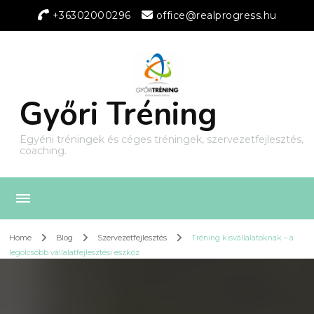
+36302000296
office@realprogress.hu
Győri Tréning
Egyéni tréningek és céges tréningek, szervezetfejlesztés,
coaching.
Home
Blog
Szervezetfejlesztés
Tréning kisvállalatoknak – a
legolcsóbb vállalatfejlesztési eszköz