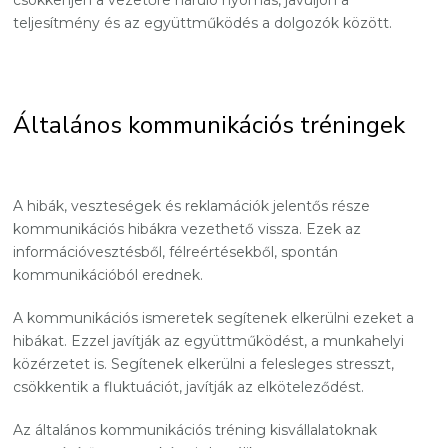
csökkenjen a vezetőre háruló nyomás, javuljon a
teljesítmény és az együttműködés a dolgozók között.
Általános kommunikációs tréningek
A hibák, veszteségek és reklamációk jelentős része
kommunikációs hibákra vezethető vissza. Ezek az
információvesztésből, félreértésekből, spontán
kommunikációból erednek.
A kommunikációs ismeretek segítenek elkerülni ezeket a
hibákat. Ezzel javítják az együttműködést, a munkahelyi
közérzetet is. Segítenek elkerülni a felesleges stresszt,
csökkentik a fluktuációt, javítják az elköteleződést.
Az általános kommunikációs tréning kisvállalatoknak