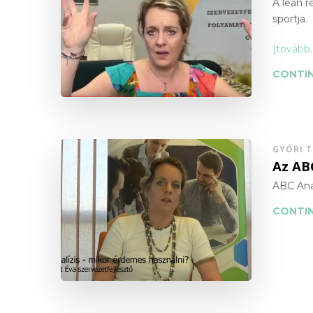
A lean 
sportja.
(tovább
CONTIN
GYŐRI 
Az AB
ABC Anal
CONTIN