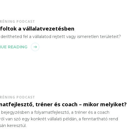
TRÉNING PODCAST
foltok a vállalatvezetésben
erítheted fel a vállalatod rejtett vagy ismeretlen területeit?
UE READING
TRÉNING PODCAST
atfejlesztő, tréner és coach – mikor melyiket?
bejegyzésben a folyamatfejlesztő, a tréner és a coach
ől van szó egy konkrét vállalati példán, a fenntartható rend
ásán keresztül.