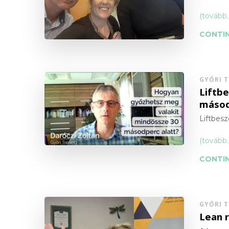
(tovább
CONTIN
GYŐRI 
Liftb
másod
Liftbesz
(tovább
CONTIN
GYŐRI 
Lean 