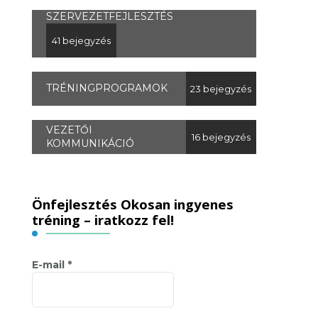
SZERVEZETFEJLESZTÉS
41 bejegyzés
TRÉNINGPROGRAMOK
23 bejegyzés
VEZETŐI
16 bejegyzés
KOMMUNIKÁCIÓ
Önfejlesztés Okosan ingyenes
tréning – iratkozz fel!
E-mail
*