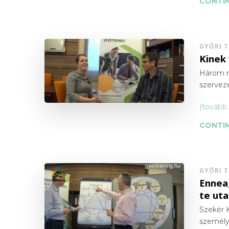
CONTIN
GYŐRI 
Kinek 
Három r
szerveze
(tovább
CONTIN
GYŐRI 
Ennea
te ut
Szekér 
személyi