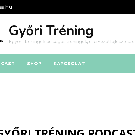
ss.hu
Győri Tréning
Egyéni tréningek és céges tréningek, szervezetfejlesztés, c
DCAST
SHOP
KAPCSOLAT
GYŐRI TRÉNING PODCAS