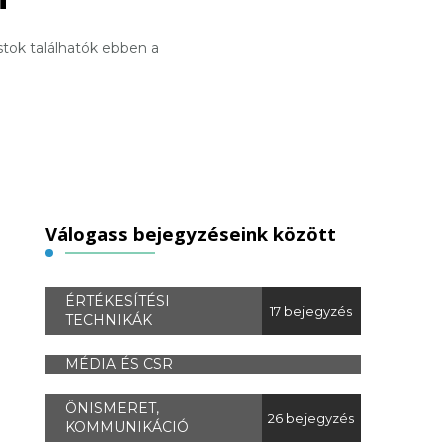
stok találhatók ebben a
Válogass bejegyzéseink között
ÉRTÉKESÍTÉSI
17 bejegyzés
TECHNIKÁK
MÉDIA ÉS CSR
ÖNISMERET,
26 bejegyzés
KOMMUNIKÁCIÓ