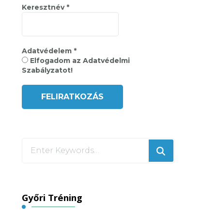
Keresztnév
*
Adatvédelem
*
Elfogadom az Adatvédelmi
Szabályzatot!
Looking
for
Something?
Győri Tréning