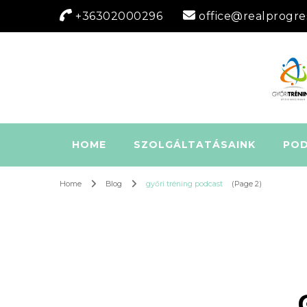
+36302000296
office@realprogre
HOME
SZOLGÁLTATÁSAINK
PO
Home
Blog
győri tréning podcast
(Page 2)