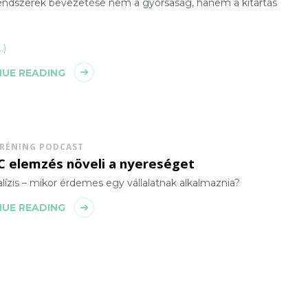
rendszerek bevezetése nem a gyorsaság, hanem a kitartás
…)
UE READING
TRÉNING PODCAST
C elemzés növeli a nyereséget
ízis – mikor érdemes egy vállalatnak alkalmaznia?
UE READING