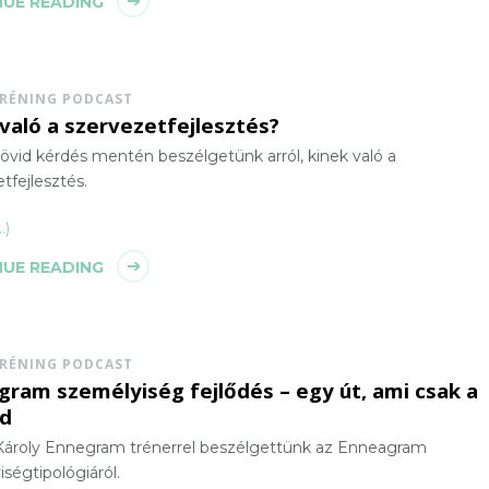
UE READING
TRÉNING PODCAST
való a szervezetfejlesztés?
övid kérdés mentén beszélgetünk arról, kinek való a
tfejlesztés.
…)
UE READING
TRÉNING PODCAST
gram személyiség fejlődés – egy út, ami csak a
ad
Károly Ennegram trénerrel beszélgettünk az Enneagram
ségtipológiáról.