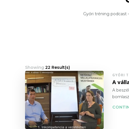
Győri tréning podcast 
Showing
22 Result(s)
GYŐRI 
A váll
A beszél
bomlaszt
CONTIN