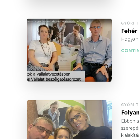
GYŐRI 
Fehér 
Hogyan d
CONTIN
GYŐRI 
Folyam
Ebben a 
szerepér
kialakít