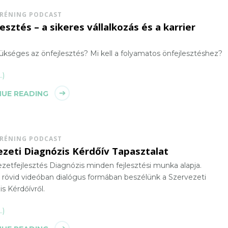
TRÉNING PODCAST
esztés – a sikeres vállalkozás és a karrier
a
ükséges az önfejlesztés? Mi kell a folyamatos önfejlesztéshez?
…)
UE READING
TRÉNING PODCAST
ezeti Diagnózis Kérdőív Tapasztalat
zetfejlesztés Diagnózis minden fejlesztési munka alapja.
 rövid videóban dialógus formában beszélünk a Szervezeti
s Kérdőívről.
…)