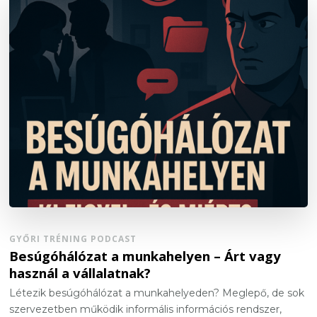
GYŐRI TRÉNING PODCAST
Besúgóhálózat a munkahelyen – Árt vagy
használ a vállalatnak?
Létezik besúgóhálózat a munkahelyeden? Meglepő, de sok
szervezetben működik informális információs rendszer,