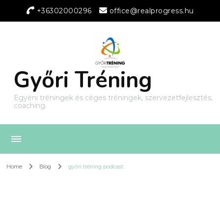
+36302000296
office@realprogress.hu
Győri Tréning
Egyéni tréningek és céges tréningek, szervezetfejlesztés,
coaching.
Home
Blog
győri tréning podcast