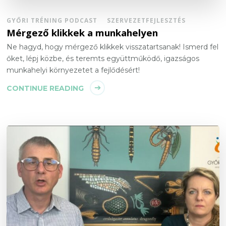
GYŐRI TRÉNING PODCAST
SZERVEZETFEJLESZTÉS
Mérgező klikkek a munkahelyen
Ne hagyd, hogy mérgező klikkek visszatartsanak! Ismerd fel
őket, lépj közbe, és teremts együttműködő, igazságos
munkahelyi környezetet a fejlődésért!
CONTINUE READING