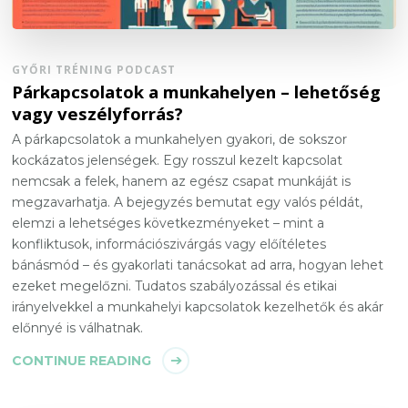
GYŐRI TRÉNING PODCAST
Párkapcsolatok a munkahelyen – lehetőség
vagy veszélyforrás?
A párkapcsolatok a munkahelyen gyakori, de sokszor
kockázatos jelenségek. Egy rosszul kezelt kapcsolat
nemcsak a felek, hanem az egész csapat munkáját is
megzavarhatja. A bejegyzés bemutat egy valós példát,
elemzi a lehetséges következményeket – mint a
konfliktusok, információszivárgás vagy előítéletes
bánásmód – és gyakorlati tanácsokat ad arra, hogyan lehet
ezeket megelőzni. Tudatos szabályozással és etikai
irányelvekkel a munkahelyi kapcsolatok kezelhetők és akár
előnnyé is válhatnak.
CONTINUE READING