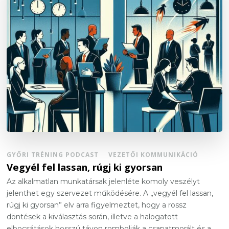
GYŐRI TRÉNING PODCAST
VEZETŐI KOMMUNIKÁCIÓ
Vegyél fel lassan, rúgj ki gyorsan
Az alkalmatlan munkatársak jelenléte komoly veszélyt
jelenthet egy szervezet működésére. A „vegyél fel lassan,
rúgj ki gyorsan” elv arra figyelmeztet, hogy a rossz
döntések a kiválasztás során, illetve a halogatott
elbocsátások hosszú távon rombolják a csapatmorált és a