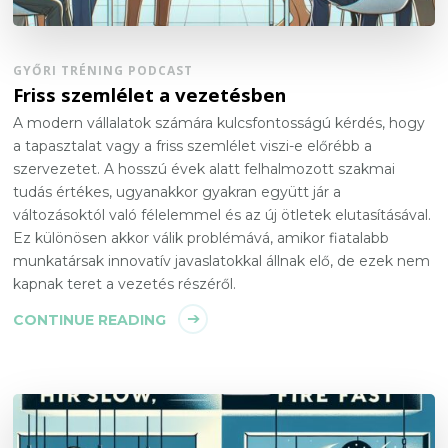
GYŐRI TRÉNING PODCAST
Friss szemlélet a vezetésben
A modern vállalatok számára kulcsfontosságú kérdés, hogy
a tapasztalat vagy a friss szemlélet viszi-e előrébb a
szervezetet. A hosszú évek alatt felhalmozott szakmai
tudás értékes, ugyanakkor gyakran együtt jár a
változásoktól való félelemmel és az új ötletek elutasításával.
Ez különösen akkor válik problémává, amikor fiatalabb
munkatársak innovatív javaslatokkal állnak elő, de ezek nem
kapnak teret a vezetés részéről.
CONTINUE READING