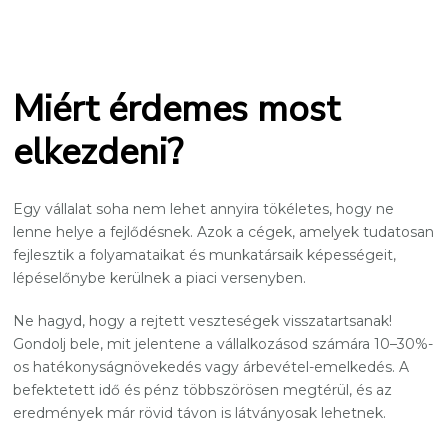
Miért érdemes most
elkezdeni?
Egy vállalat soha nem lehet annyira tökéletes, hogy ne
lenne helye a fejlődésnek. Azok a cégek, amelyek tudatosan
fejlesztik a folyamataikat és munkatársaik képességeit,
lépéselőnybe kerülnek a piaci versenyben.
Ne hagyd, hogy a rejtett veszteségek visszatartsanak!
Gondolj bele, mit jelentene a vállalkozásod számára 10–30%-
os hatékonyságnövekedés vagy árbevétel-emelkedés. A
befektetett idő és pénz többszörösen megtérül, és az
eredmények már rövid távon is látványosak lehetnek.