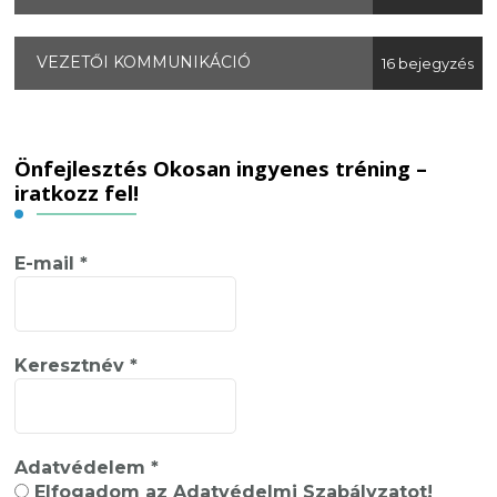
VEZETŐI KOMMUNIKÁCIÓ
16 bejegyzés
Önfejlesztés Okosan ingyenes tréning –
iratkozz fel!
E-mail
*
Keresztnév
*
Adatvédelem
*
Elfogadom az Adatvédelmi Szabályzatot!