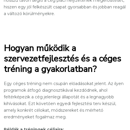
hosszú távon segíti a cég piaci helyzetének megerősítését,
hiszen egy jól felkészült csapat gyorsabban és jobban reagál
a változó körülményekre.
Hogyan működik a
szervezetfejlesztés és a céges
tréning a gyakorlatban?
Egy céges tréning nem csupán előadásokat jelent. Az ilyen
programok átfogó diagnosztikával kezdődnek, ahol
feltérképezik a cég jelenlegi állapotát és a legnagyobb
kihívásokat. Ezt követően egyedi fejlesztési terv készül,
amely konkrét célokat, módszereket és mérhető
eredményeket fogalmaz meg.
Példák a tréningek céljaira: