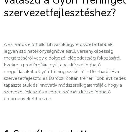
válaszd a Győri Tréninget
szervezetfejlesztéshez?
A vállalatok előtt álló kihívások egyre összetettebbek,
legyen szó hatékonyságnövelésről, versenyképesség
megőrzéséről vagy a dolgozói elégedettség fokozásáról.
Ezekre a problémákra nyújtanak kézzelfogható
megoldásokat a Győri Tréning szakértői – Reinhardt Éva
szervezetfejlesztő és Daróczi Zoltán tréner. Több évtizedes
tapasztalatuk és innovatív módszereik garantálják, hogy a
szervezetfejlesztés a céged számára kézzelfogható
eredményeket hozzon.