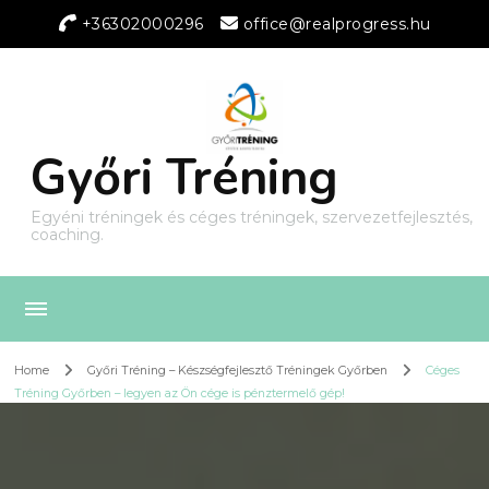
+36302000296
office@realprogress.hu
Győri Tréning
Egyéni tréningek és céges tréningek, szervezetfejlesztés,
coaching.
Home
Győri Tréning – Készségfejlesztő Tréningek Győrben
Céges
Tréning Győrben – legyen az Ön cége is pénztermelő gép!