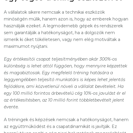
A vállalatok sikere nemcsak a technikai eszközök
minőségén múlik, hanem azon is, hogy az emberek hogyan
használják ezeket. A legmodernebb gépek és rendszerek
sem garantálják a hatékonyságot, ha a dolgozók nem
ismerik ki őket tökéletesen, vagy nem elég motiváltak a
maximumot nyújtani.
Egy értékesítői csapat teljesítményében akár 300%-os
különbség is lehet attól függően, hogy mennyire képzettek
és magabiztosak. Egy megfelelő tréning hatására a
leggyengébben teljesítő munkatárs is képes lehet jelentős
fejlődésre, ami közvetlenül növeli a vállalat bevételeit. Ha
egy 100 millió forintos árbevételű cég 10%-os javulást ér el
az értékesítésben, az 10 millió forint többletbevételt jelent
évente.
A tréningek és képzések nemcsak a hatékonyságot, hanem
az együttműködést és a csapatdinamikát is javítják. Ez