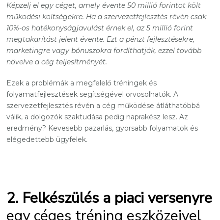
Képzelj el egy céget, amely évente 50 millió forintot költ
működési költségekre. Ha a szervezetfejlesztés révén csak
10%-os hatékonyságjavulást érnek el, az 5 millió forint
megtakarítást jelent évente. Ezt a pénzt fejlesztésekre,
marketingre vagy bónuszokra fordíthatják, ezzel tovább
növelve a cég teljesítményét.
Ezek a problémák a megfelelő tréningek és
folyamatfejlesztések segítségével orvosolhatók. A
szervezetfejlesztés révén a cég működése átláthatóbbá
válik, a dolgozók szaktudása pedig naprakész lesz. Az
eredmény? Kevesebb pazarlás, gyorsabb folyamatok és
elégedettebb ügyfelek.
2. Felkészülés a piaci versenyre
egy céges tréning eszközeivel