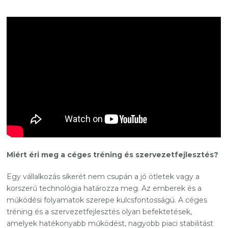
Miért éri meg a céges tréning és szervezetfejlesztés?
Egy vállalkozás sikerét nem csupán a jó ötletek vagy a
korszerű technológia határozza meg. Az emberek és a
működési folyamatok szerepe kulcsfontosságú. A céges
tréning és a szervezetfejlesztés olyan befektetések,
amelyek hatékonyabb működést, nagyobb piaci stabilitást