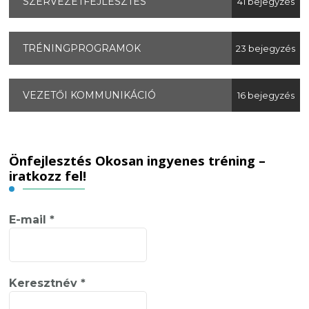
SZERVEZETFEJLESZTÉS
41 bejegyzés
TRÉNINGPROGRAMOK
23 bejegyzés
VEZETŐI KOMMUNIKÁCIÓ
16 bejegyzés
Önfejlesztés Okosan ingyenes tréning –
iratkozz fel!
E-mail
*
Keresztnév
*