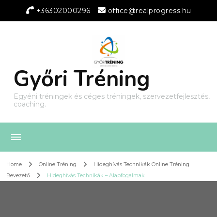
+36302000296
office@realprogress.hu
Győri Tréning
Egyéni tréningek és céges tréningek, szervezetfejlesztés,
coaching.
Home
Online Tréning
Hideghívás Technikák Online Tréning
Bevezető
Hideghívás Technikák – Alapfogalmak