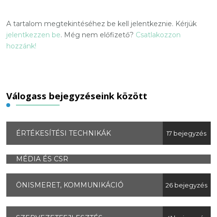
A tartalom megtekintéséhez be kell jelentkeznie. Kérjük
jelentkezzen be
. Még nem előfizető?
Csatlakozzon
hozzánk!
Válogass bejegyzéseink között
ÉRTÉKESÍTÉSI TECHNIKÁK
17 bejegyzés
MÉDIA ÉS CSR
ÖNISMERET, KOMMUNIKÁCIÓ
26 bejegyzés