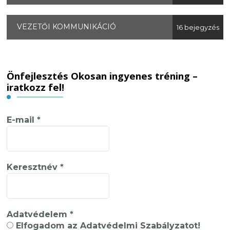
VEZETŐI KOMMUNIKÁCIÓ
16 bejegyzés
Önfejlesztés Okosan ingyenes tréning –
iratkozz fel!
E-mail
*
Keresztnév
*
Adatvédelem
*
Elfogadom az Adatvédelmi Szabályzatot!