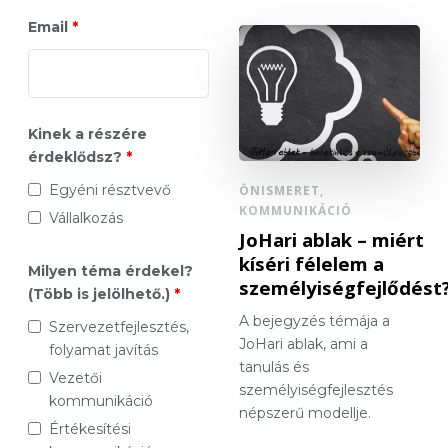
Email
*
Kinek a részére
érdeklődsz?
*
Egyéni résztvevő
ÖNISMERET,
KOMMUNIKÁCIÓ
Vállalkozás
JoHari ablak – miért
kíséri félelem a
Milyen téma érdekel?
személyiségfejlődést
(Több is jelölhető.)
*
A bejegyzés témája a
Szervezetfejlesztés,
JoHari ablak, ami a
folyamat javítás
tanulás és
Vezetői
személyiségfejlesztés
kommunikáció
népszerű modellje.
Értékesítési