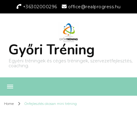
+36302000296
office@realprogress.hu
Győri Tréning
Egyéni tréningek és céges tréningek, szervezetfejlesztés,
coaching.
Home
Önfejlesztés okosan mini tréning