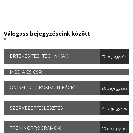
Válogass bejegyzéseink között
ÉRTÉKESÍTÉSI TECHNIKÁK
17 bejegyzés
MÉDIA ÉS CSR
ÖNISMERET, KOMMUNIKÁCIÓ
26 bejegyzés
SZERVEZETFEJLESZTÉS
41 bejegyzés
TRÉNINGPROGRAMOK
23 bejegyzés