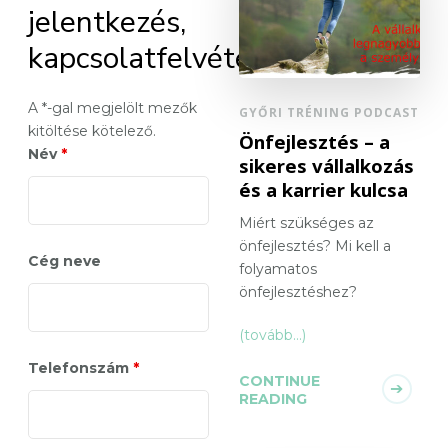
jelentkezés,
kapcsolatfelvétel
A *-gal megjelölt mezők
GYŐRI TRÉNING PODCAST
kitöltése kötelező.
Önfejlesztés – a
Név
*
sikeres vállalkozás
és a karrier kulcsa
Miért szükséges az
önfejlesztés? Mi kell a
Cég neve
folyamatos
önfejlesztéshez?
(tovább…)
Telefonszám
*
CONTINUE
READING