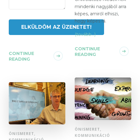
mindenki nagyjából arra
képes, amiről elhiszi,
hogy képes rá.
(tovább…)
CONTINUE
CONTINUE
READING
READING
ÖNISMERET,
ÖNISMERET,
KOMMUNIKÁCIÓ
KOMMUNIKÁCIÓ