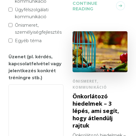
kommunikáció
CONTINUE
READING
Ügyfélszolgálati
kommunikáció
Önismeret,
személyiségfejlesztés
Egyéb téma
Üzenet (pl. kérdés,
kapcsolatfelvétel vagy
jelentkezés konkrét
tréningre stb.)
ÖNISMERET,
KOMMUNIKÁCIÓ
Önkorlátozó
hiedelmek – 3
lépés, ami segít,
hogy átlendülj
rajtuk
Önkrolátozó hiedelmek –