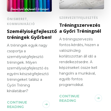
SZERVEZETFEJLESZTÉS
ÖNISMERET,
KOMMUNIKÁCIÓ
Tréningszervezés
a Győri Tréningnél
Személyiségfejlesztő
tréningek Győrben!
A tréningszervezés
fontos kérdés, hiszen a
A tréningek egyik nagy
valószínűleg
csoportja a
korlátozottan áll idő a
személyiségfejlesztő
rendelkezésedre. A
tréningek. Milyen
képzéseket össze kell
személyiségfejlesztő és
hangolni a munkával,
egyéni készségfejlesztő
egyéb fontos
tréningeket találsz a
programokkal.
Győri Tréning
kínálatában?
CONTINUE
READING
CONTINUE
READING