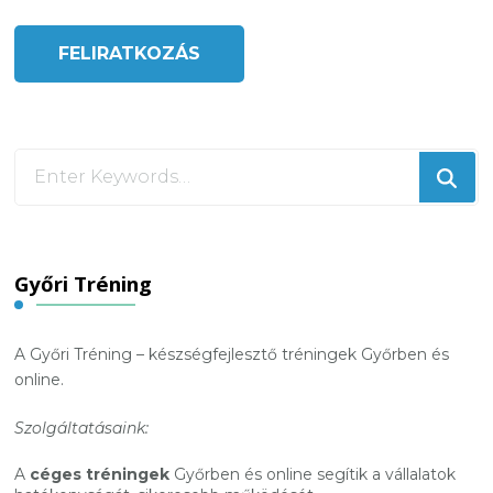
Looking
for
Something?
Győri Tréning
A Győri Tréning – készségfejlesztő tréningek Győrben és
online.
Szolgáltatásaink:
A
céges tréningek
Győrben és online segítik a vállalatok