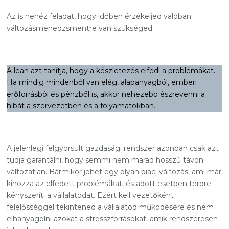
Az is nehéz feladat, hogy időben érzékeljed valóban
változásmenedzsmentre van szükséged.
A lean azt tanítja, hogy a készletezés elfedi a problémákat.
Ha mindig mindenből van elég, alapanyagból, emberi
erőforrásból és pénzből is, akkor nehezebb észrevenni a
hibát a szervezetben és a folyamatokban.
A jelenlegi felgyorsult gazdasági rendszer azonban csak azt
tudja garantálni, hogy semmi nem marad hosszú távon
változatlan. Bármikor jöhet egy olyan piaci változás, ami már
kihozza az elfedett problémákat, és adott esetben térdre
kényszeríti a vállalatodat. Ezért kell vezetőként
felelősséggel tekintened a vállalatod működésére és nem
elhanyagolni azokat a stresszforrásokat, amik rendszeresen