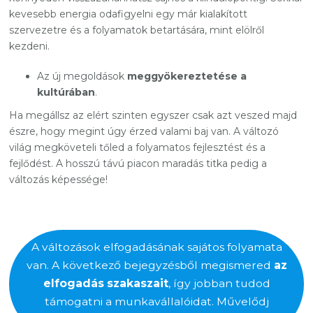
kevesebb energia odafigyelni egy már kialakított
szervezetre és a folyamatok betartására, mint elölről
kezdeni.
Az új megoldások
meggyökereztetése a
kultúrában
.
Ha megállsz az elért szinten egyszer csak azt veszed majd
észre, hogy megint úgy érzed valami baj van. A változó
világ megköveteli tőled a folyamatos fejlesztést és a
fejlődést. A hosszú távú piacon maradás titka pedig a
változás képessége!
A változások elfogadásának sajátos folyamata
van. A következő bejegyzésből megismered
az
elfogadás szakaszait
, így jobban tudod
támogatni a munkavállalóidat. Művelődj