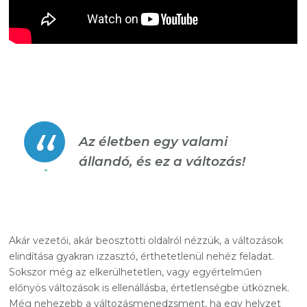
Az életben egy valami
állandó, és ez a változás!
Akár vezetői, akár beosztotti oldalról nézzük, a változások
elindítása gyakran izzasztó, érthetetlenül nehéz feladat.
Sokszor még az elkerülhetetlen, vagy egyértelműen
előnyös változások is ellenállásba, értetlenségbe ütköznek.
Még nehezebb a változásmenedzsment, ha egy helyzet