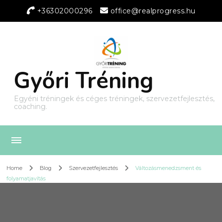
+36302000296
office@realprogress.hu
Győri Tréning
Egyéni tréningek és céges tréningek, szervezetfejlesztés,
coaching.
Home
Blog
Szervezetfejlesztés
Változásmenedzsment és
folyamatjavítás