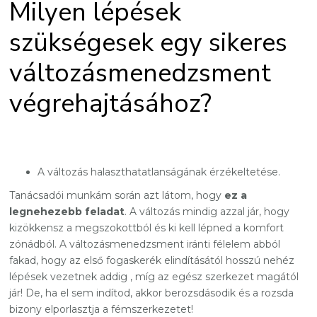
Milyen lépések
szükségesek egy sikeres
változásmenedzsment
végrehajtásához?
A változás halaszthatatlanságának érzékeltetése.
Tanácsadói munkám során azt látom, hogy
ez a
legnehezebb feladat
. A változás mindig azzal jár, hogy
kizökkensz a megszokottból és ki kell lépned a komfort
zónádból. A változásmenedzsment iránti félelem abból
fakad, hogy az első fogaskerék elindításától hosszú nehéz
lépések vezetnek addig , míg az egész szerkezet magától
jár! De, ha el sem indítod, akkor berozsdásodik és a rozsda
bizony elporlasztja a fémszerkezetet!