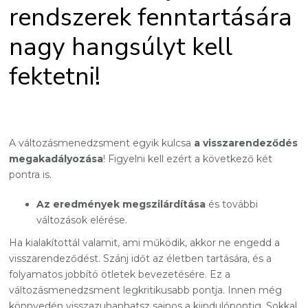
rendszerek fenntartására
nagy hangsúlyt kell
fektetni!
A változásmenedzsment egyik kulcsa
a visszarendeződés
megakadályozása
! Figyelni kell ezért a következő két
pontra is.
Az eredmények megszilárdítása
és további
változások elérése.
Ha kialakítottál valamit, ami működik, akkor ne engedd a
visszarendeződést. Szánj időt az életben tartására, és a
folyamatos jobbító ötletek bevezetésére. Ez a
változásmenedzsment legkritikusabb pontja. Innen még
könnyedén visszazuhanhatsz sajnos a kiindulópontig. Sokkal