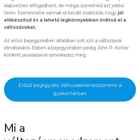
alapvetően elfogadható, de mégis szeretnéd azt jobbá
tenni. Szerencsére vannak rá bevált eszközök, hogy
jól
előkészítsd és a lehető legkönnyebben indítsd el a
változásokat.
Az előző bejegyzésben általában volt szó a változások
elindításáról. Ebben a bejegyzésben pedig John P. Kotter
konkrét javaslataival ismerkedsz meg.
Előző bejegyzés: Változásmenedzsment a
gyakorlatban
Mi a