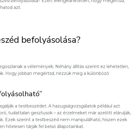
eszéd befolyásolása? Ezért elengedhetetlen, hogy megértsd,
hatod azt.
széd befolyásolása?
goszlanak a vélemények. Néhány állítás szerint ez lehetetlen,
ják. Hogy jobban megértsd, nézzük meg a különböző
folyásolható”
sgálják a testbeszédet. A hazugságvizsgálatok például azt
ó, tudattalan gesztusok – az érzelmeket már azelőtt elárulják,
k. Ezek szerint a testbeszéd nem manipulálható, hiszen ezek
hitelesen tárják fel belső állapotainkat.