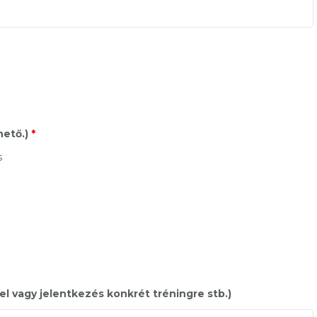
hető.)
*
s
el vagy jelentkezés konkrét tréningre stb.)