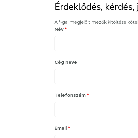
Érdeklődés, kérdés, 
A *-gal megjelölt mezők kitöltése köte
Név
*
Cég neve
Telefonszám
*
Email
*