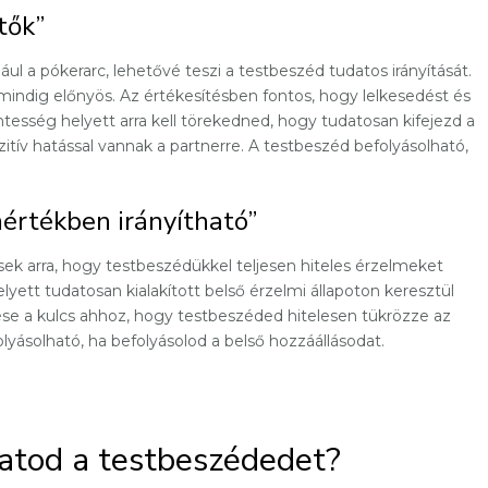
tők”
ul a pókerarc, lehetővé teszi a testbeszéd tudatos irányítását.
ndig előnyös. Az értékesítésben fontos, hogy lelkesedést és
esség helyett arra kell törekedned, hogy tudatosan kifejezd a
tív hatással vannak a partnerre. A testbeszéd befolyásolható,
mértékben irányítható”
sek arra, hogy testbeszédükkel teljesen hiteles érzelmeket
lyett tudatosan kialakított belső érzelmi állapoton keresztül
tése a kulcs ahhoz, hogy testbeszéded hitelesen tükrözze az
olyásolható, ha befolyásolod a belső hozzáállásodat.
atod a testbeszédedet?