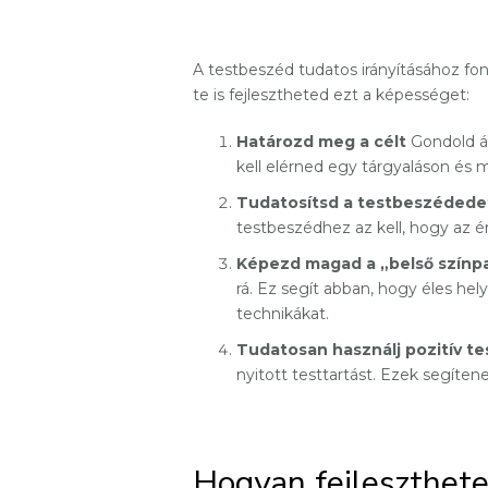
A testbeszéd tudatos irányításához font
te is fejlesztheted ezt a képességet:
Határozd meg a célt
Gondold át
kell elérned egy tárgyaláson és 
Tudatosítsd a testbeszédede
testbeszédhez az kell, hogy az é
Képezd magad a „belső színp
rá. Ez segít abban, hogy éles he
technikákat.
Tudatosan használj pozitív t
nyitott testtartást. Ezek segít
Hogyan fejleszthet