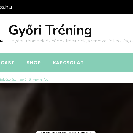
ss.hu
Győri Tréning
Egyéni tréningek és céges tréningek, szervezetfejlesztés, c
DCAST
SHOP
KAPCSOLAT
folyásolása – belülről menni fog