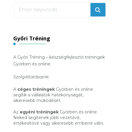
Looking
for
Something?
Győri Tréning
A Győri Tréning – készségfejlesztő tréningek
Győrben és online.
Szolgáltatásaink:
A
céges tréningek
Győrben és online
segítik a vállalatok hatékonyságát,
sikeresebb működését.
Az
egyéni tréningek
Győrben és online
Neked segítenek jobb vezetővé,
értékesítővé vagy sikeresebb emberré válni.