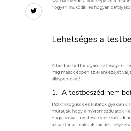
számára kérdés, lehetséges-e a testb
hogyan működik, és hogyan befolyásol
Lehetséges a testbe
A testbeszéd befolyásolhatóságáról me
míg mások éppen az ellenkezőjét vall
álláspontokat!
1. „A testbeszéd nem be
Pszichológusok és kutatók gyakran viz
mutatják, hogy a mikromozdulatok – apr
hogy azokat tudatosan leplezni tudnán
az ösztönös reakciók minden helyzetben 