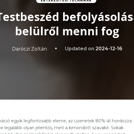
ÉRTÉKESÍTÉSI TECHNIKÁK
Testbeszéd befolyásolás
belülről menni fog
Updated on
2024-12-16
Daróczi Zoltán
káció egyik legfontosabb eleme, az üzenetek 80%-át hordozza.
e legalább olyan jelentős, mint a kimondott szavaké. Sokak