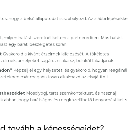
os, hogy a belső állapotodat is szabályozd. Az alábbi lépésekkel
, milyen hatást szeretnél kelteni a partneredben. Más hatást
mást egy baráti beszélgetés során.
t
Gyakorold a kívánt érzelmek kifejezését. A tökéletes
rzelmek, amelyeket sugározni akarsz, belülről fakadjanak.
adon”
Képzelj el egy helyzetet, és gyakorold, hogyan reagálnál
lyzetekben már magabiztosan alkalmazd az elsajátított
estbeszédet
Mosolyogj, tarts szemkontaktust, és használj
enek abban, hogy barátságos és megközelíthető benyomást kelts.
ed tovább a képességeidet?