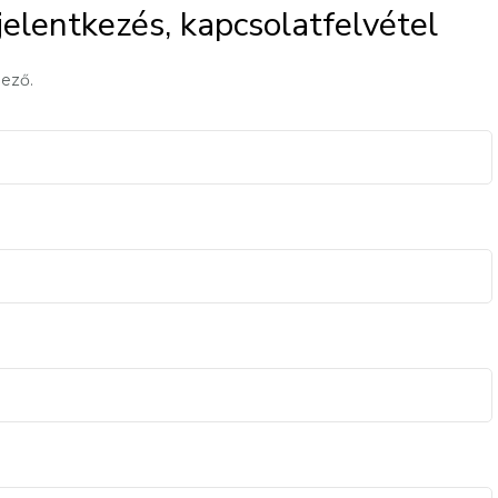
jelentkezés, kapcsolatfelvétel
lező.