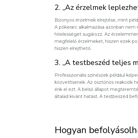
2. „Az érzelmek leplezhe
Bizonyos érzelmek elrejtése, mint példá
A pókerarc alkalmazása azonban nem mi
hitelességet sugározz. Az érzelemment
megfelelő érzelmeket, hiszen ezek pozi
hiszen elrejthető.
3. „A testbeszéd teljes 
Professzionális színészek például képe
közvetítsenek. Az ösztönös reakciók he
érik el ezt. A belső állapot megterem
általad kívánt hatást. A testbeszéd bef
Hogyan befolyásolh