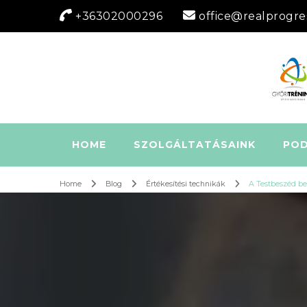
+36302000296
office@realprogre
HOME
SZOLGÁLTATÁSAINK
PO
Home
Blog
Értékesítési technikák
A Testbeszéd be