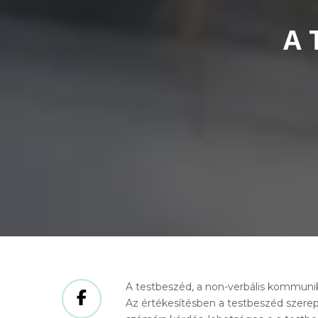
A 
A testbeszéd, a non-verbális kommuni
Az értékesítésben a testbeszéd szerep