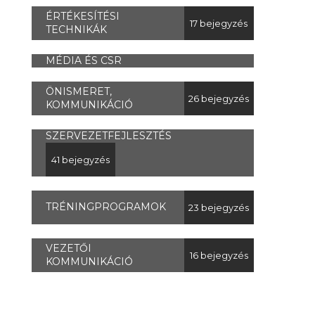
ÉRTÉKESÍTÉSI
17 bejegyzés
TECHNIKÁK
MÉDIA ÉS CSR
ÖNISMERET,
26 bejegyzés
KOMMUNIKÁCIÓ
SZERVEZETFEJLESZTÉS
41 bejegyzés
TRÉNINGPROGRAMOK
23 bejegyzés
VEZETŐI
16 bejegyzés
KOMMUNIKÁCIÓ