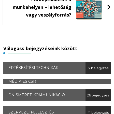
munkahelyen – lehetőség
vagy veszélyforrás?
Válogass bejegyzéseink között
ÉRTÉKESÍTÉSI TECHNIKÁK
17 bejegyzés
MÉDIA ÉS CSR
ÖNISMERET, KOMMUNIKÁCIÓ
26 bejegyzés
SZERVEZETFEJLESZTÉS
41 bejegyzés