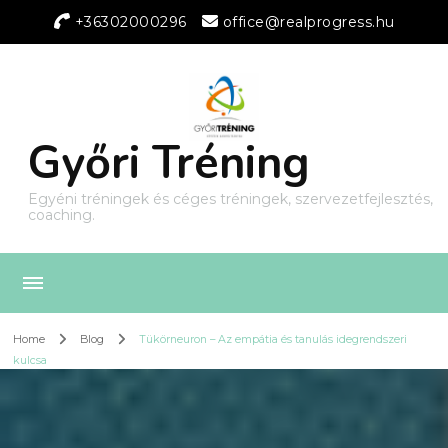
+36302000296
office@realprogress.hu
Győri Tréning
Egyéni tréningek és céges tréningek, szervezetfejlesztés,
coaching.
Home
Blog
Tükörneuron – Az empátia és tanulás idegrendszeri
kulcsa