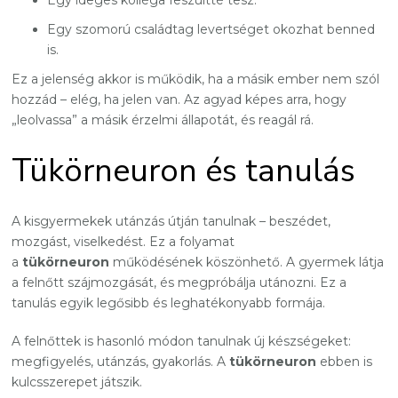
Egy szomorú családtag levertséget okozhat benned
is.
Ez a jelenség akkor is működik, ha a másik ember nem szól
hozzád – elég, ha jelen van. Az agyad képes arra, hogy
„leolvassa” a másik érzelmi állapotát, és reagál rá.
Tükörneuron és tanulás
A kisgyermekek utánzás útján tanulnak – beszédet,
mozgást, viselkedést. Ez a folyamat
a
tükörneuron
működésének köszönhető. A gyermek látja
a felnőtt szájmozgását, és megpróbálja utánozni. Ez a
tanulás egyik legősibb és leghatékonyabb formája.
A felnőttek is hasonló módon tanulnak új készségeket:
megfigyelés, utánzás, gyakorlás. A
tükörneuron
ebben is
kulcsszerepet játszik.