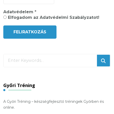
Adatvédelem
*
Elfogadom az Adatvédelmi Szabályzatot!
Looking
for
Something?
Győri Tréning
A Győri Tréning – készségfejlesztő tréningek Győrben és
online.