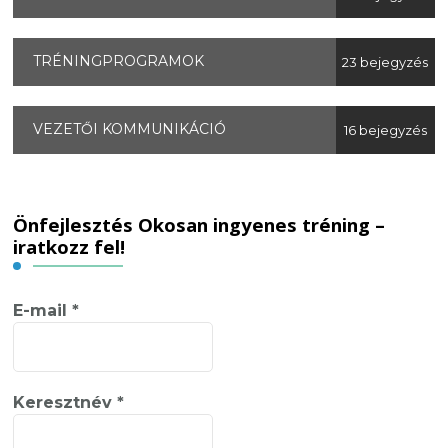
TRÉNINGPROGRAMOK
23 bejegyzés
VEZETŐI KOMMUNIKÁCIÓ
16 bejegyzés
Önfejlesztés Okosan ingyenes tréning –
iratkozz fel!
E-mail
*
Keresztnév
*