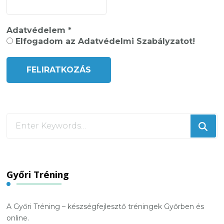
Adatvédelem
*
Elfogadom az Adatvédelmi Szabályzatot!
Looking
for
Something?
Győri Tréning
A Győri Tréning – készségfejlesztő tréningek Győrben és
online.