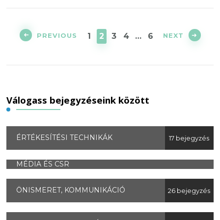
PREVIOUS
NEXT
1
2
3
4
…
6
Válogass bejegyzéseink között
ÉRTÉKESÍTÉSI TECHNIKÁK
17 bejegyzés
MÉDIA ÉS CSR
ÖNISMERET, KOMMUNIKÁCIÓ
26 bejegyzés