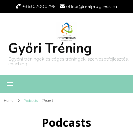
+36302000296
office@realprogress.hu
Győri Tréning
Egyéni tréningek és céges tréningek, szervezetfejlesztés,
coaching.
Home
Podcasts
(Page 2)
Podcasts