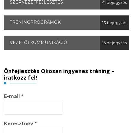
SZERVEZETFEJLESZTÉS
41 bejegyzés
TRÉNINGPROGRAMOK
23 bejegyzés
VEZETŐI KOMMUNIKÁCIÓ
16 bejegyzés
Önfejlesztés Okosan ingyenes tréning –
iratkozz fel!
E-mail
*
Keresztnév
*