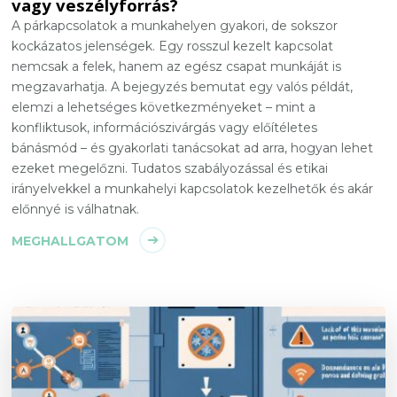
vagy veszélyforrás?
A párkapcsolatok a munkahelyen gyakori, de sokszor
kockázatos jelenségek. Egy rosszul kezelt kapcsolat
nemcsak a felek, hanem az egész csapat munkáját is
megzavarhatja. A bejegyzés bemutat egy valós példát,
elemzi a lehetséges következményeket – mint a
konfliktusok, információszivárgás vagy előítéletes
bánásmód – és gyakorlati tanácsokat ad arra, hogyan lehet
ezeket megelőzni. Tudatos szabályozással és etikai
irányelvekkel a munkahelyi kapcsolatok kezelhetők és akár
előnnyé is válhatnak.
MEGHALLGATOM