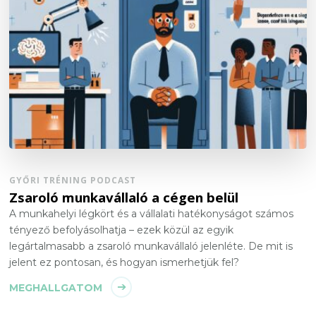
GYŐRI TRÉNING PODCAST
Zsaroló munkavállaló a cégen belül
A munkahelyi légkört és a vállalati hatékonyságot számos
tényező befolyásolhatja – ezek közül az egyik
legártalmasabb a zsaroló munkavállaló jelenléte. De mit is
jelent ez pontosan, és hogyan ismerhetjük fel?
MEGHALLGATOM