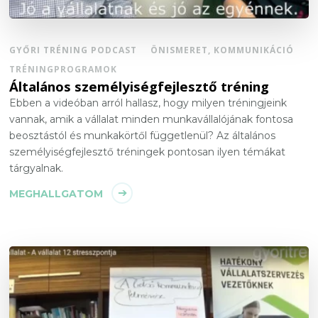
GYŐRI TRÉNING PODCAST
ÖNISMERET, KOMMUNIKÁCIÓ
TRÉNINGPROGRAMOK
Általános személyiségfejlesztő tréning
Ebben a videóban arról hallasz, hogy milyen tréningjeink
vannak, amik a vállalat minden munkavállalójának fontosa
beosztástól és munkakörtől függetlenül? Az általános
személyiségfejlesztő tréningek pontosan ilyen témákat
tárgyalnak.
MEGHALLGATOM