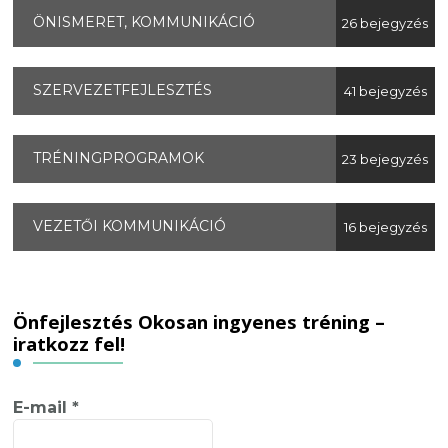
ÖNISMERET, KOMMUNIKÁCIÓ
26 bejegyzés
SZERVEZETFEJLESZTÉS
41 bejegyzés
TRÉNINGPROGRAMOK
23 bejegyzés
VEZETŐI KOMMUNIKÁCIÓ
16 bejegyzés
Önfejlesztés Okosan ingyenes tréning –
iratkozz fel!
E-mail
*