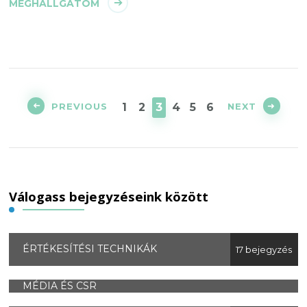
MEGHALLGATOM
PREVIOUS
NEXT
1
2
3
4
5
6
Válogass bejegyzéseink között
ÉRTÉKESÍTÉSI TECHNIKÁK
17 bejegyzés
MÉDIA ÉS CSR