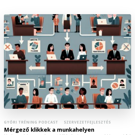
GYŐRI TRÉNING PODCAST
SZERVEZETFEJLESZTÉS
Mérgező klikkek a munkahelyen