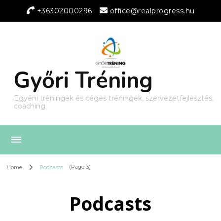
+36302000296
office@realprogress.hu
Győri Tréning
Egyéni tréningek és céges tréningek, szervezetfejlesztés,
coaching.
Home
Podcasts
(Page 3)
Podcasts