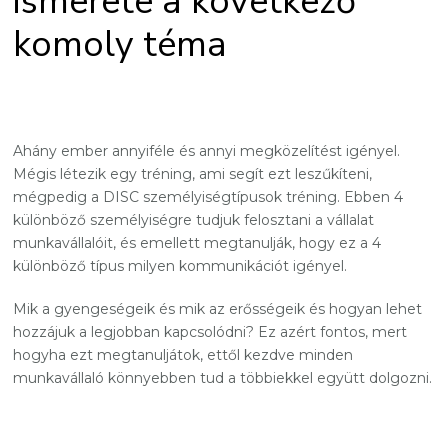
ismerete a következő
komoly téma
Ahány ember annyiféle és annyi megközelítést igényel.
Mégis létezik egy tréning, ami segít ezt leszűkíteni,
mégpedig a DISC személyiségtípusok tréning. Ebben 4
különböző személyiségre tudjuk felosztani a vállalat
munkavállalóit, és emellett megtanulják, hogy ez a 4
különböző típus milyen kommunikációt igényel.
Mik a gyengeségeik és mik az erősségeik és hogyan lehet
hozzájuk a legjobban kapcsolódni? Ez azért fontos, mert
hogyha ezt megtanuljátok, ettől kezdve minden
munkavállaló könnyebben tud a többiekkel együtt dolgozni.