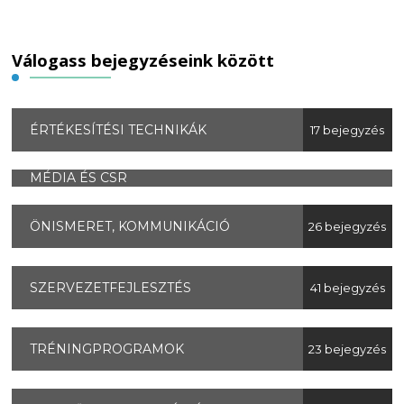
Válogass bejegyzéseink között
ÉRTÉKESÍTÉSI TECHNIKÁK
17 bejegyzés
MÉDIA ÉS CSR
ÖNISMERET, KOMMUNIKÁCIÓ
26 bejegyzés
SZERVEZETFEJLESZTÉS
41 bejegyzés
TRÉNINGPROGRAMOK
23 bejegyzés