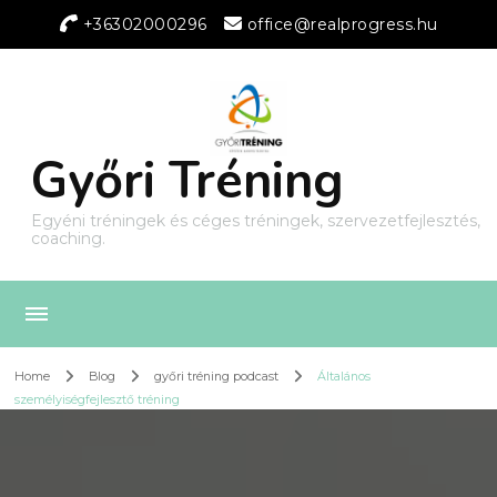
+36302000296
office@realprogress.hu
Győri Tréning
Egyéni tréningek és céges tréningek, szervezetfejlesztés,
coaching.
Home
Blog
győri tréning podcast
Általános
személyiségfejlesztő tréning