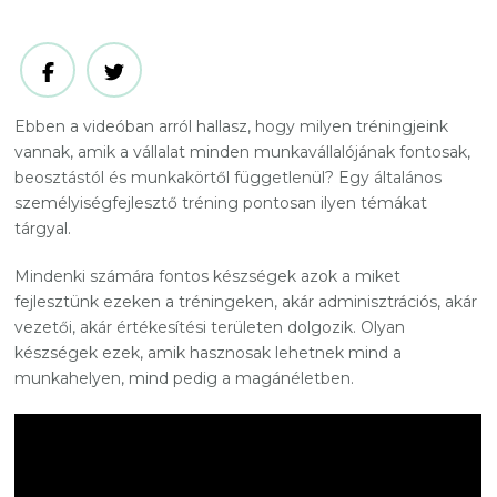
Ebben a videóban arról hallasz, hogy milyen tréningjeink
vannak, amik a vállalat minden munkavállalójának fontosak,
beosztástól és munkakörtől függetlenül? Egy általános
személyiségfejlesztő tréning pontosan ilyen témákat
tárgyal.
Mindenki számára fontos készségek azok a miket
fejlesztünk ezeken a tréningeken, akár adminisztrációs, akár
vezetői, akár értékesítési területen dolgozik. Olyan
készségek ezek, amik hasznosak lehetnek mind a
munkahelyen, mind pedig a magánéletben.