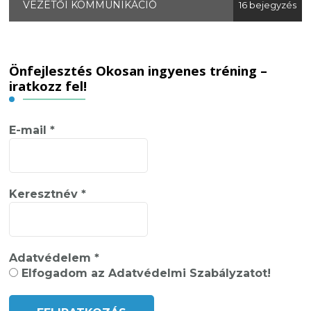
VEZETŐI KOMMUNIKÁCIÓ
16 bejegyzés
Önfejlesztés Okosan ingyenes tréning –
iratkozz fel!
E-mail
*
Keresztnév
*
Adatvédelem
*
Elfogadom az Adatvédelmi Szabályzatot!