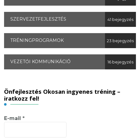
SZERVEZETFEJLESZTÉS
41 bejegyzés
TRÉNINGPROGRAMOK
23 bejegyzés
VEZETŐI KOMMUNIKÁCIÓ
16 bejegyzés
Önfejlesztés Okosan ingyenes tréning –
iratkozz fel!
E-mail
*