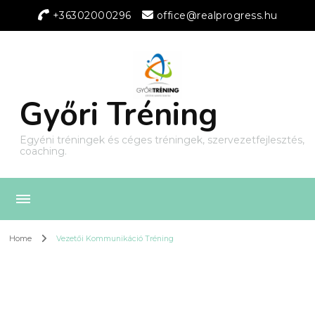
+36302000296
office@realprogress.hu
Győri Tréning
Egyéni tréningek és céges tréningek, szervezetfejlesztés,
coaching.
Home
Vezetői Kommunikáció Tréning