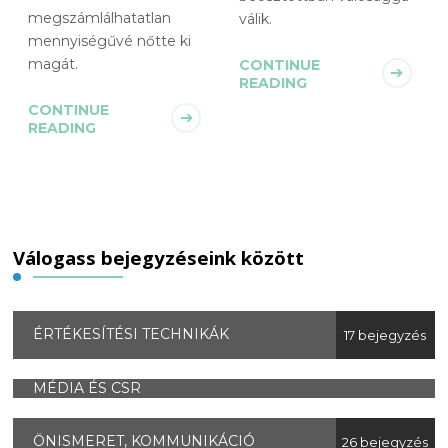
megszámlálhatatlan
válik.
mennyiségűvé nőtte ki
magát.
CONTINUE
READING
CONTINUE
READING
Válogass bejegyzéseink között
ÉRTÉKESÍTÉSI TECHNIKÁK
17 bejegyzés
MÉDIA ÉS CSR
ÖNISMERET, KOMMUNIKÁCIÓ
26 bejegyzés