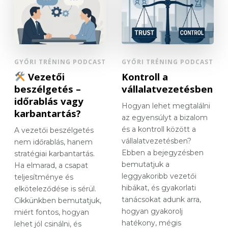
GYŐRI TRÉNING PODCAST
GYŐRI TRÉNING PODCAST
Vezetői
Kontroll a
beszélgetés –
vállalatvezetésben
időrablás vagy
Hogyan lehet megtalálni
karbantartás?
az egyensúlyt a bizalom
és a kontroll között a
A vezetői beszélgetés
vállalatvezetésben?
nem időrablás, hanem
Ebben a bejegyzésben
stratégiai karbantartás.
bemutatjuk a
Ha elmarad, a csapat
leggyakoribb vezetői
teljesítménye és
hibákat, és gyakorlati
elköteleződése is sérül.
tanácsokat adunk arra,
Cikkünkben bemutatjuk,
hogyan gyakorolj
miért fontos, hogyan
hatékony, mégis
lehet jól csinálni, és