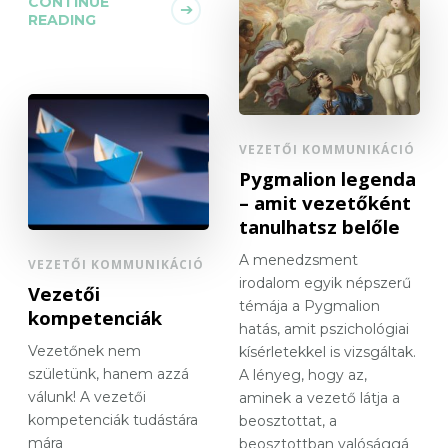
CONTINUE
READING
VEZETŐI KOMMUNIKÁCIÓ
Pygmalion legenda
– amit vezetőként
tanulhatsz belőle
A menedzsment
VEZETŐI KOMMUNIKÁCIÓ
irodalom egyik népszerű
Vezetői
témája a Pygmalion
kompetenciák
hatás, amit pszichológiai
Vezetőnek nem
kísérletekkel is vizsgáltak.
születünk, hanem azzá
A lényeg, hogy az,
válunk! A vezetői
aminek a vezető látja a
kompetenciák tudástára
beosztottat, a
mára
beosztottban valósággá