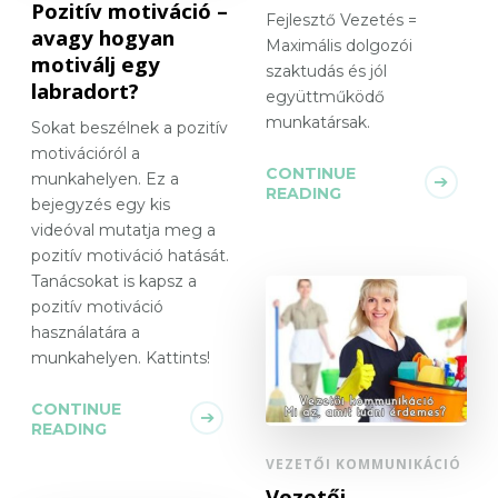
Pozitív motiváció –
Fejlesztő Vezetés =
avagy hogyan
Maximális dolgozói
motiválj egy
szaktudás és jól
labradort?
együttműködő
munkatársak.
Sokat beszélnek a pozitív
motivációról a
CONTINUE
munkahelyen. Ez a
READING
bejegyzés egy kis
videóval mutatja meg a
pozitív motiváció hatását.
Tanácsokat is kapsz a
pozitív motiváció
használatára a
munkahelyen. Kattints!
CONTINUE
READING
VEZETŐI KOMMUNIKÁCIÓ
Vezetői