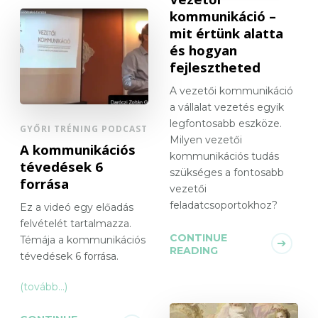
kommunikáció –
mit értünk alatta
és hogyan
fejlesztheted
A vezetői kommunikáció
a vállalat vezetés egyik
legfontosabb eszköze.
GYŐRI TRÉNING PODCAST
Milyen vezetői
A kommunikációs
kommunikációs tudás
tévedések 6
szükséges a fontosabb
forrása
vezetői
feladatcsoportokhoz?
Ez a videó egy előadás
felvételét tartalmazza.
CONTINUE
Témája a kommunikációs
READING
tévedések 6 forrása.
(tovább…)