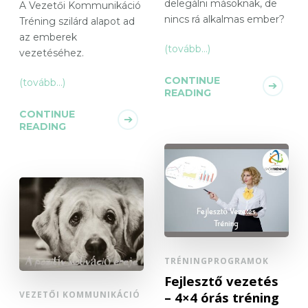
delegálni másoknak, de
A Vezetői Kommunikáció
nincs rá alkalmas ember?
Tréning szilárd alapot ad
az emberek
(tovább…)
vezetéséhez.
CONTINUE
(tovább…)
READING
CONTINUE
READING
TRÉNINGPROGRAMOK
Fejlesztő vezetés
VEZETŐI KOMMUNIKÁCIÓ
– 4×4 órás tréning