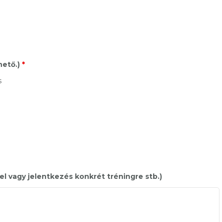
hető.)
*
s
el vagy jelentkezés konkrét tréningre stb.)