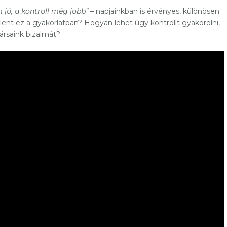
 jó, a kontroll még jobb”
– napjainkban is érvényes, különösen
jelent ez a gyakorlatban? Hogyan lehet úgy kontrollt gyakorolni,
ársaink bizalmát?