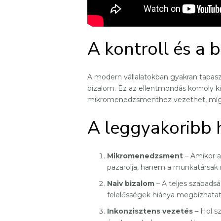
A kontroll és a 
A modern vállalatokban gyakran tapasz
bizalom. Ez az ellentmondás komoly kihí
mikromenedzsmenthez vezethet, míg 
A leggyakoribb h
Mikromenedzsment
– Amikor a
pazarolja, hanem a munkatársak m
Naiv bizalom
– A teljes szabadsá
felelősségek hiánya megbízhatat
Inkonzisztens vezetés
– Hol sz