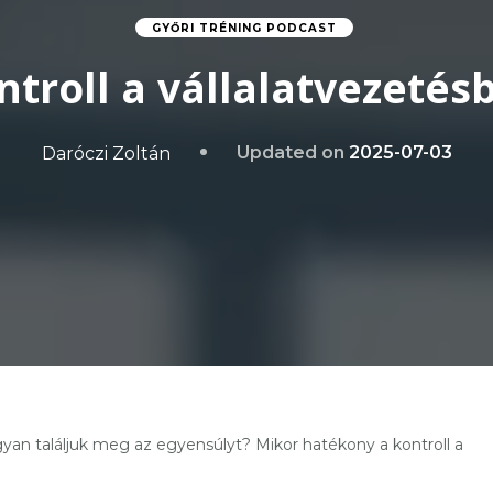
GYŐRI TRÉNING PODCAST
ntroll a vállalatvezetés
Updated on
2025-07-03
Daróczi Zoltán
gyan találjuk meg az egyensúlyt? Mikor hatékony a kontroll a