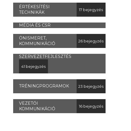
ÉRTÉKESÍTÉSI
17 bejegyzés
TECHNIKÁK
MÉDIA ÉS CSR
ÖNISMERET,
26 bejegyzés
KOMMUNIKÁCIÓ
SZERVEZETFEJLESZTÉS
41 bejegyzés
TRÉNINGPROGRAMOK
23 bejegyzés
VEZETŐI
16 bejegyzés
KOMMUNIKÁCIÓ