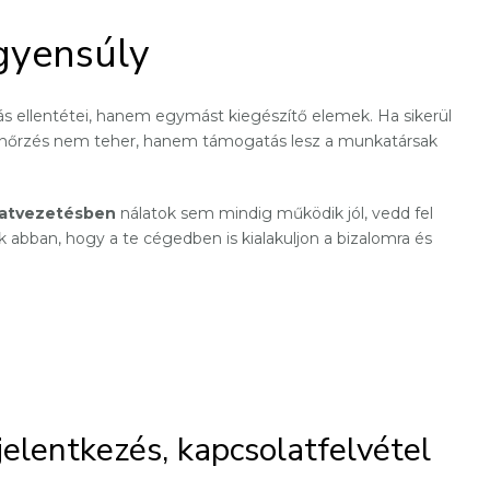
egyensúly
s ellentétei, hanem egymást kiegészítő elemek. Ha sikerül
llenőrzés nem teher, hanem támogatás lesz a munkatársak
alatvezetésben
nálatok sem mindig működik jól, vedd fel
k abban, hogy a te cégedben is kialakuljon a bizalomra és
jelentkezés, kapcsolatfelvétel