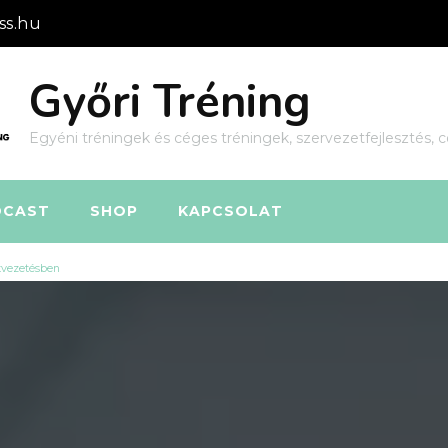
ss.hu
Győri Tréning
Egyéni tréningek és céges tréningek, szervezetfejlesztés, c
DCAST
SHOP
KAPCSOLAT
atvezetésben