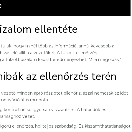
bizalom ellentéte
taljuk, hogy minél több az információ, annál kevesebb a
vás elé állítja a vezetőket. A túlzott ellenőrzés
a túlzott bizalom káoszt eredményezhet. Mi a megoldás?
ibák az ellenőrzés terén
 vezető minden apró részletet ellenőriz, azzal nemcsak az időt
otivációját is rombolja.
g kontroll nélkül gyorsan visszaüthet. A határidők és
lansághoz vezet.
igorú ellenőrzés, hol teljes szabadság. Ez kiszámíthatatlanságot