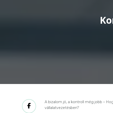
Ko
A bizalom jó, a kontroll még jobb – Ho
vállalatvezetésben?