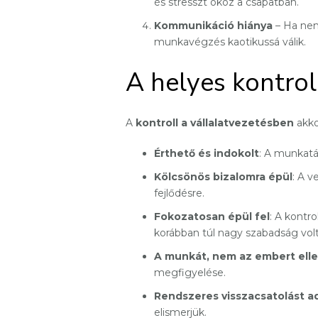
és stresszt okoz a csapatban.
Kommunikáció hiánya
– Ha nem 
munkavégzés kaotikussá válik.
A helyes kontrol
A
kontroll a vállalatvezetésben
akko
Érthető és indokolt
: A munkatá
Kölcsönös bizalomra épül
: A 
fejlődésre.
Fokozatosan épül fel
: A kontro
korábban túl nagy szabadság volt
A munkát, nem az embert elle
megfigyelése.
Rendszeres visszacsatolást a
elismerjük.