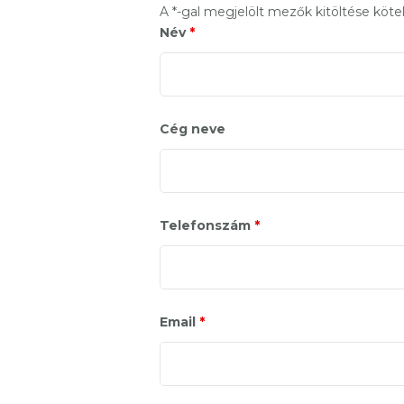
A *-gal megjelölt mezők kitöltése köte
Név
*
Cég neve
Telefonszám
*
Email
*