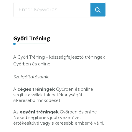
Looking
for
Something?
Győri Tréning
A Győri Tréning – készségfejlesztő tréningek
Győrben és online.
Szolgáltatásaink:
A
céges tréningek
Győrben és online
segítik a vállalatok hatékonyságát,
sikeresebb működését.
Az
egyéni tréningek
Győrben és online
Neked segítenek jobb vezetővé,
értékesítővé vagy sikeresebb emberré válni.