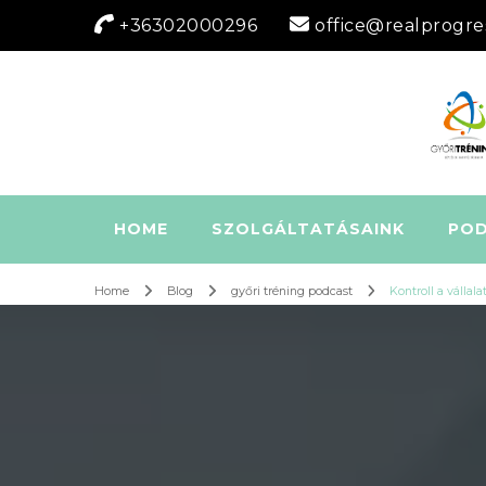
+36302000296
office@realprogre
HOME
SZOLGÁLTATÁSAINK
PO
Home
Blog
győri tréning podcast
Kontroll a vállal