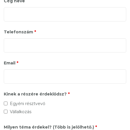
Cég neve
Telefonszám
*
Email
*
Kinek a részére érdeklődsz?
*
Egyéni résztvevő
Vállalkozás
Milyen téma érdekel? (Több is jelölhető.)
*