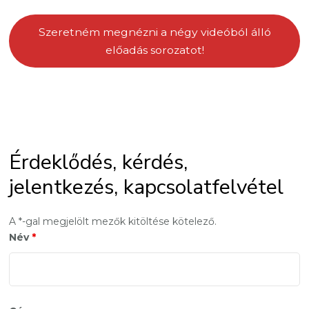
Szeretném megnézni a négy videóból álló
előadás sorozatot!
Érdeklődés, kérdés,
jelentkezés, kapcsolatfelvétel
A *-gal megjelölt mezők kitöltése kötelező.
Név
*