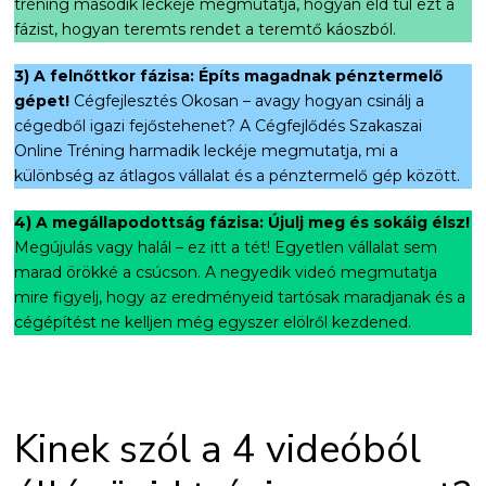
tréning második leckéje megmutatja, hogyan éld túl ezt a
fázist, hogyan teremts rendet a teremtő káoszból.
3) A felnőttkor fázisa: Építs magadnak pénztermelő
gépet!
Cégfejlesztés Okosan – avagy hogyan csinálj a
cégedből igazi fejőstehenet? A Cégfejlődés Szakaszai
Online Tréning harmadik leckéje megmutatja, mi a
különbség az átlagos vállalat és a pénztermelő gép között.
4) A megállapodottság fázisa: Újulj meg és sokáig élsz!
Megújulás vagy halál – ez itt a tét! Egyetlen vállalat sem
marad örökké a csúcson. A negyedik videó megmutatja
mire figyelj, hogy az eredményeid tartósak maradjanak és a
cégépítést ne kelljen még egyszer elölről kezdened.
Kinek szól a 4 videóból