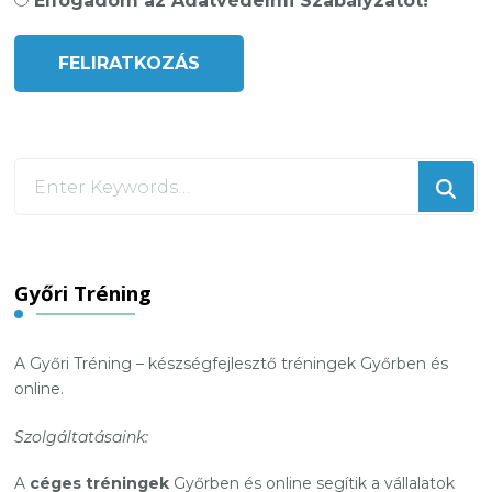
Elfogadom az Adatvédelmi Szabályzatot!
Looking
for
Something?
Győri Tréning
A Győri Tréning – készségfejlesztő tréningek Győrben és
online.
Szolgáltatásaink:
A
céges tréningek
Győrben és online segítik a vállalatok