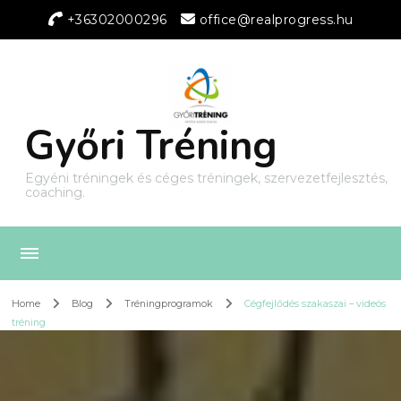
+36302000296
office@realprogress.hu
Győri Tréning
Egyéni tréningek és céges tréningek, szervezetfejlesztés,
coaching.
Home
Blog
Tréningprogramok
Cégfejlődés szakaszai – videós
tréning