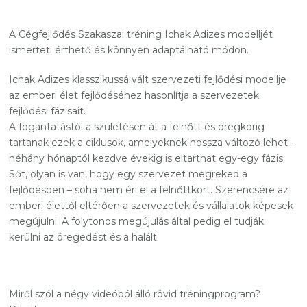
A Cégfejlődés Szakaszai tréning Ichak Adizes modelljét
ismerteti érthető és könnyen adaptálható módon.
Ichak Adizes klasszikussá vált szervezeti fejlődési modellje
az emberi élet fejlődéséhez hasonlítja a szervezetek
fejlődési fázisait.
A fogantatástól a születésen át a felnőtt és öregkorig
tartanak ezek a ciklusok, amelyeknek hossza változó lehet –
néhány hónaptól kezdve évekig is eltarthat egy-egy fázis.
Sőt, olyan is van, hogy egy szervezet megreked a
fejlődésben – soha nem éri el a felnőttkort. Szerencsére az
emberi élettől eltérően a szervezetek és vállalatok képesek
megújulni. A folytonos megújulás által pedig el tudják
kerülni az öregedést és a halált.
Miről szól a négy videóból álló rövid tréningprogram?