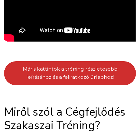
Máris kattintok a tréning részletesebb
leírásához és a feliratkozó űrlaphoz!
Miről szól a Cégfejlődés
Szakaszai Tréning?