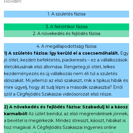
Röviden:
1. A születés fázisa
3. A felnőttkor fázisa
2. A növekedés és fejlődés fázisa
4. A megállapodottság fázisa
1) A születés fázisa: Így kerüld el a csecsemőhalált.
Egy
jó ötlet, kezdeti befektetés, piackeresés – ez a vállalkozások
életciklusának első állomása. Rengeteg jó ötlet, lelkes
kezdeményezés és új vállalkozás nem éli túl a születés
időszakát. Mi jellemzi az első szakaszt, mik a tipikus hibák és
mire ügyelj, hogy át tudj lépni a második szakaszba? Erről
szól a Cégfejődés Szakaszai videósorozat első része.
2) A növekedés és fejlődés fázisa: Szabadulj ki a káosz
karmaiból!
Az üzlet beindul, az első megrendelések jönnek,
a bevétel is megérkezik. Mindez stresszt, káoszt, hibákat is
hoz magával. A Cégfejlődés Szakaszai ingyenes online