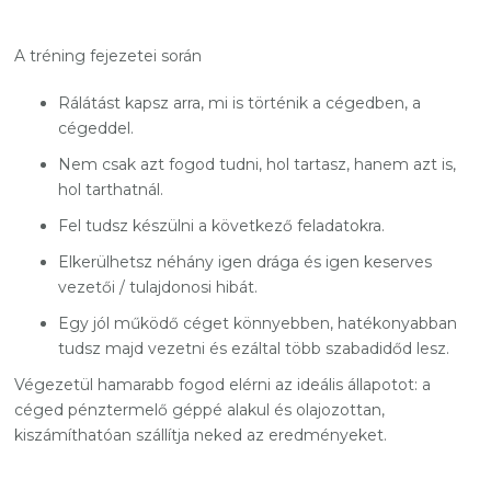
A tréning fejezetei során
Rálátást kapsz arra, mi is történik a cégedben, a
cégeddel.
Nem csak azt fogod tudni, hol tartasz, hanem azt is,
hol tarthatnál.
Fel tudsz készülni a következő feladatokra.
Elkerülhetsz néhány igen drága és igen keserves
vezetői / tulajdonosi hibát.
Egy jól működő céget könnyebben, hatékonyabban
tudsz majd vezetni és ezáltal több szabadidőd lesz.
Végezetül hamarabb fogod elérni az ideális állapotot: a
céged pénztermelő géppé alakul és olajozottan,
kiszámíthatóan szállítja neked az eredményeket.