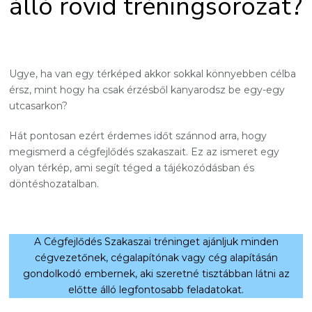
álló rövid tréningsorozat?
Ugye, ha van egy térképed akkor sokkal könnyebben célba
érsz, mint hogy ha csak érzésből kanyarodsz be egy-egy
utcasarkon?
Hát pontosan ezért érdemes időt szánnod arra, hogy
megismerd a cégfejlődés szakaszait. Ez az ismeret egy
olyan térkép, ami segít téged a tájékozódásban és
döntéshozatalban.
A Cégfejlődés Szakaszai tréninget ajánljuk minden
cégvezetőnek, cégalapítónak vagy cég alapításán
gondolkodó embernek, aki szeretné tisztábban látni az
előtte álló legfontosabb feladatokat.