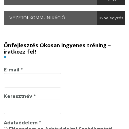
VEZETŐI KOMMUNIKÁCIÓ
16 bejegyzés
Önfejlesztés Okosan ingyenes tréning –
iratkozz fel!
E-mail
*
Keresztnév
*
Adatvédelem
*