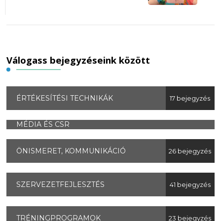
Válogass bejegyzéseink között
ÉRTÉKESÍTÉSI TECHNIKÁK
17 bejegyzés
MÉDIA ÉS CSR
ÖNISMERET, KOMMUNIKÁCIÓ
26 bejegyzés
SZERVEZETFEJLESZTÉS
41 bejegyzés
TRÉNINGPROGRAMOK
23 bejegyzés