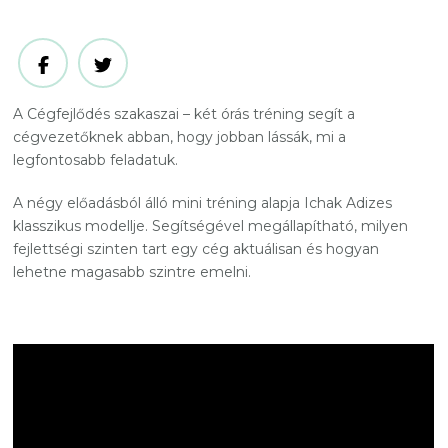
A Cégfejlődés szakaszai – két órás tréning segít a
cégvezetőknek abban, hogy jobban lássák, mi a
legfontosabb feladatuk.
A négy előadásból álló mini tréning alapja Ichak Adizes
klasszikus modellje. Segítségével megállapítható, milyen
fejlettségi szinten tart egy cég aktuálisan és hogyan
lehetne magasabb szintre emelni.