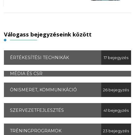
Válogass bejegyzéseink között
ÉRTÉKESÍTÉSI TECHNIKÁK
17 bejegyzés
MÉDIA ÉS CSR
ÖNISMERET, KOMMUNIKÁCIÓ
26 bejegyzés
SZERVEZETFEJLESZTÉS
41 bejegyzés
TRÉNINGPROGRAMOK
23 bejegyzés