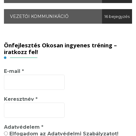
VEZETŐI KOMMUNIKÁCIÓ
16 bejegyzés
Önfejlesztés Okosan ingyenes tréning –
iratkozz fel!
E-mail
*
Keresztnév
*
Adatvédelem
*
Elfogadom az Adatvédelmi Szabályzatot!