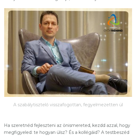
A szabálytisztelő visszafogottan, fegyelmezetten ül
Ha szeretnéd fejleszteni az önismereted, kezdd azzal, hogy
megfigyeled: te hogyan ülsz? És a kollégáid? A testbeszéd