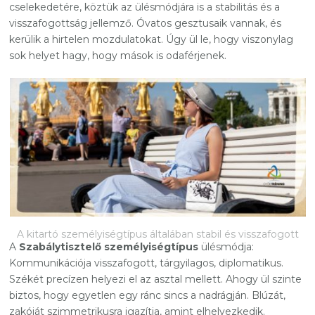
cselekedetére, köztük az ülésmódjára is a stabilitás és a
visszafogottság jellemző. Óvatos gesztusaik vannak, és
kerülik a hirtelen mozdulatokat. Úgy ül le, hogy viszonylag
sok helyet hagy, hogy mások is odaférjenek.
A kitartó személyiségtípus általában stabil és visszafogott
A
Szabálytisztelő személyiségtípus
ülésmódja:
Kommunikációja visszafogott, tárgyilagos, diplomatikus.
Székét precízen helyezi el az asztal mellett. Ahogy ül szinte
biztos, hogy egyetlen egy ránc sincs a nadrágján. Blúzát,
zakóját szimmetrikusra igazítja, amint elhelyezkedik.