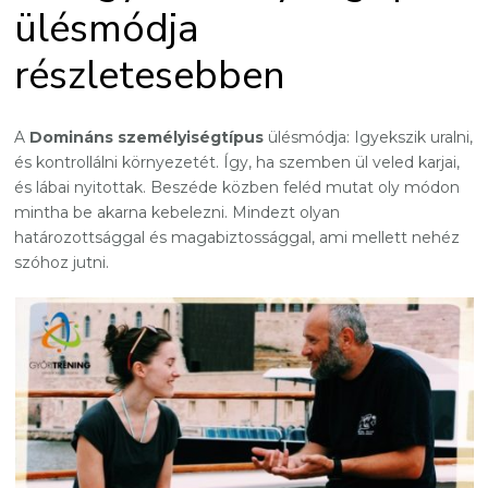
ülésmódja
részletesebben
A
Domináns személyiségtípus
ülésmódja: Igyekszik uralni,
és kontrollálni környezetét. Így, ha szemben ül veled karjai,
és lábai nyitottak. Beszéde közben feléd mutat oly módon
mintha be akarna kebelezni. Mindezt olyan
határozottsággal és magabiztossággal, ami mellett nehéz
szóhoz jutni.