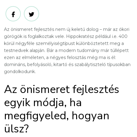
Az önismeret fejlesztés nem új keletű dolog – már az ókori
görögök is foglalkoztak vele. Hippokratész például i.e. 400
körül négyféle személyiségtípust különböztetett meg a
testnedvek alapján. Bár a modern tudomány már túllépett
ezen az elméleten, a négyes felosztás még ma is él:
domináns, befolyásoló, kitartó és szabálytisztelő típusokban
gondolkodunk.
Az önismeret fejlesztés
egyik módja, ha
megfigyeled, hogyan
ülsz?