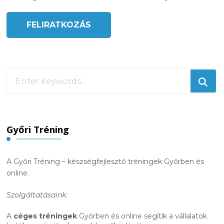
Looking
for
Something?
Győri Tréning
A Győri Tréning – készségfejlesztő tréningek Győrben és
online.
Szolgáltatásaink:
A
céges tréningek
Győrben és online segítik a vállalatok