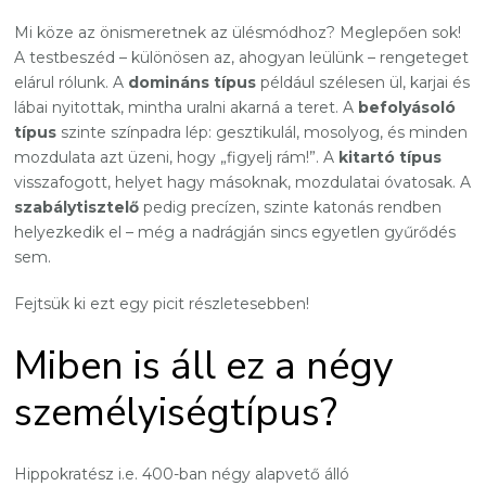
Mi köze az önismeretnek az ülésmódhoz? Meglepően sok!
A testbeszéd – különösen az, ahogyan leülünk – rengeteget
elárul rólunk. A
domináns típus
például szélesen ül, karjai és
lábai nyitottak, mintha uralni akarná a teret. A
befolyásoló
típus
szinte színpadra lép: gesztikulál, mosolyog, és minden
mozdulata azt üzeni, hogy „figyelj rám!”. A
kitartó típus
visszafogott, helyet hagy másoknak, mozdulatai óvatosak. A
szabálytisztelő
pedig precízen, szinte katonás rendben
helyezkedik el – még a nadrágján sincs egyetlen gyűrődés
sem.
Fejtsük ki ezt egy picit részletesebben!
Miben is áll ez a négy
személyiségtípus?
Hippokratész i.e. 400-ban négy alapvető álló