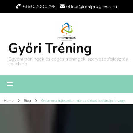
+36302000296
office@realprogress.hu
Győri Tréning
Egyéni tréningek és céges tréningek, szervezetfejlesztés,
coaching.
Home
Blog
Önismeret fejlesztés – már az ülésed is elárulja ki vagy