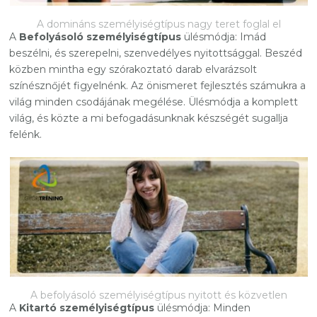
A domináns személyiségtípus nagy teret foglal el
A
Befolyásoló személyiségtípus
ülésmódja: Imád
beszélni, és szerepelni, szenvedélyes nyitottsággal. Beszéd
közben mintha egy szórakoztató darab elvarázsolt
színésznőjét figyelnénk. Az önismeret fejlesztés számukra a
világ minden csodájának megélése. Ülésmódja a komplett
világ, és közte a mi befogadásunknak készségét sugallja
felénk.
A befolyásoló személyiségtípus nyitott és közvetlen
A
Kitartó személyiségtípus
ülésmódja: Minden