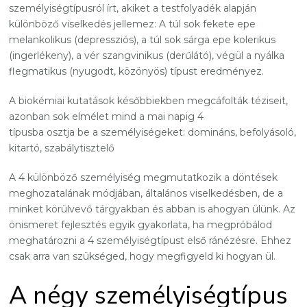
személyiségtípusról írt, akiket a testfolyadék alapján
különböző viselkedés jellemez: A túl sok fekete epe
melankolikus (depressziós), a túl sok sárga epe kolerikus
(ingerlékeny), a vér szangvinikus (derűlátó), végül a nyálka
flegmatikus (nyugodt, közönyös) típust eredményez.
A biokémiai kutatások későbbiekben megcáfolták téziseit,
azonban sok elmélet mind a mai napig 4
típusba osztja be a személyiségeket: domináns, befolyásoló,
kitartó, szabálytisztelő
A 4 különböző személyiség megmutatkozik a döntések
meghozatalának módjában, általános viselkedésben, de a
minket körülvevő tárgyakban és abban is ahogyan ülünk. Az
önismeret fejlesztés egyik gyakorlata, ha megpróbálod
meghatározni a 4 személyiségtípust első ránézésre. Ehhez
csak arra van szükséged, hogy megfigyeld ki hogyan ül.
A négy személyiségtípus