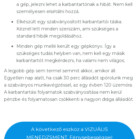
a gép, jelezni lehet a karbantartónak a hibát. Nem kell
személyesen elsétálni hozzá.
Elkészült egy szabványosított karbantartói táska.
Kéznél lett minden szerszám, ami szükséges a
standard hibák megoldásához.
Minden gép mellé került egy gépkönyv. Így a
szükséges tudás helyben van, nem kell egy másik
karbantartót megkérdezni, ha valami nem világos.
A legjobb gép sem termel semmit akkor, amikor áll.
Egyetlen nap alatt, ha csak 30 perc állásidőt spórolunk meg
a szabványos munkavégzéssel, az egy évben 120 üzemóra.
A karbantartási folyamatok szabványosítása nem kerül
pénzbe és folyamatosan csökkenti a nagyon drága állásidőt.
A következő eszköz a VIZUÁLIS
MENEDZSMENT. Fénysebességgel