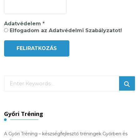
Adatvédelem
*
Elfogadom az Adatvédelmi Szabályzatot!
Looking
for
Something?
Győri Tréning
A Győri Tréning – készségfejlesztő tréningek Győrben és