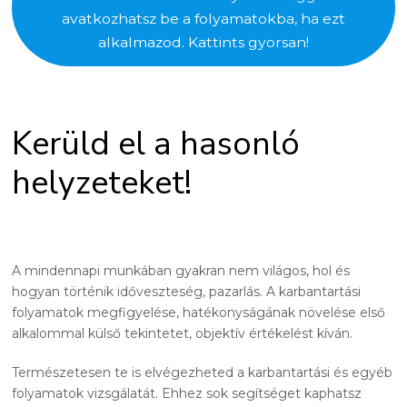
avatkozhatsz be a folyamatokba, ha ezt
alkalmazod. Kattints gyorsan!
Kerüld el a hasonló
helyzeteket!
A mindennapi munkában gyakran nem világos, hol és
hogyan történik időveszteség, pazarlás. A karbantartási
folyamatok megfigyelése, hatékonyságának növelése első
alkalommal külső tekintetet, objektív értékelést kíván.
Természetesen te is elvégezheted a karbantartási és egyéb
folyamatok vizsgálatát. Ehhez sok segítséget kaphatsz