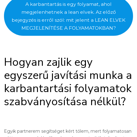
A karbantartás is egy folyamat, ahol
megjelenhetnek a lean elvek. Az előző
bejegyzés is erről szól: mit jelent a LEAN ELVEK
MEGJELENÍTÉSE A FOLYAMATOKBAN?
Hogyan zajlik egy
egyszerű javítási munka a
karbantartási folyamatok
szabványosítása nélkül?
Egyik partnerem segítséget kért tőlem, mert folyamatosan