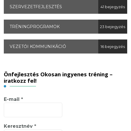
SZERVEZETFEJLESZTÉS
41 bejegyzés
TRÉNINGPROGRAMOK
23 bejegyzés
VEZETŐI KOMMUNIKÁCIÓ
16 bejegyzés
Önfejlesztés Okosan ingyenes tréning –
iratkozz fel!
E-mail
*
Keresztnév
*