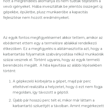
nőtt a megrendelés állománya és nem tudták teljesíteni a
vevői igényeket. Hiába invesztáltak be jelentős összeget új
gépekbe, épületbe, plusz munkaerőbe a kapacitás
fejlesztése nem hozott eredményeket.
Az egyik fontos megfigyelésemet akkor tettem, amikor az
ebédemet ettem egy a termelésre ablakkal rendelkező
étkezőben. Ez a megfigyelés is alátámasztotta azt, hogy a
karbantartási folyamatok szabványosítása nélkül munkaórák
százai vesznek el. Történt ugyanis, hogy az egyik termelő
berendezés megállt. A hiba kijavítása az alábbi lépésekben
történt:
A gépkezelő körbejárta a gépet, majd pár perc
elteltével realizálta a helyzetet, hogy ő ezt nem fogja
megoldani, így távozott a géptől.
Újabb pár hosszú perc telt el, mikor már láttam a
karbantartó sziluettjét a távolban. Amint megérkezett