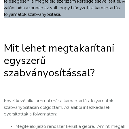
feleslegesen, a megfelelő szerszám keresgélésével telt el. A
valódi hiba azonban az volt, hogy hiányzott a karbantartási
folyamatok szabványosítása.
Mit lehet megtakarítani
egyszerű
szabványosítással?
Következő alkalommal már a karbantartási folyamatok
szabványosításán dolgoztam. Az alábbi intézkedések
gyorsítottak a folyamaton:
Megfelelő jelző rendszer került a gépre. Amint megáll