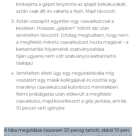
körbejárta a gépet kinyitotta az ajtaját bekukucskált,
aztán csak állt és vakarta a fejét. Majd távozott.
Aztán visszajött egyetlen egy csavarkulccsal a
kezében. Hosszas „gépben” töltött idő után
ismételten távozott. (Utólag megtudtam, hogy nem
a megfelelő méretű csavarkulcsot hozta magával – a
karbantartási folyamatok szabványosítása
híján ugyanis nem volt szabványos karbantartói
táskája.)
Ismételten eltelt úgy egy negyedórácska míg
visszatért egy másik kollégájával és ezúttal egy
maroknyi csavarkulccsal különböző méretekben.
Némi próbálgatás után előkerült a megfelelő
csavarkulcs, majd következett a gép javítása, ami kb.
10 percet vett igénybe.
A hiba megoldása összesen 20 percig tartott, ebből 10 perc