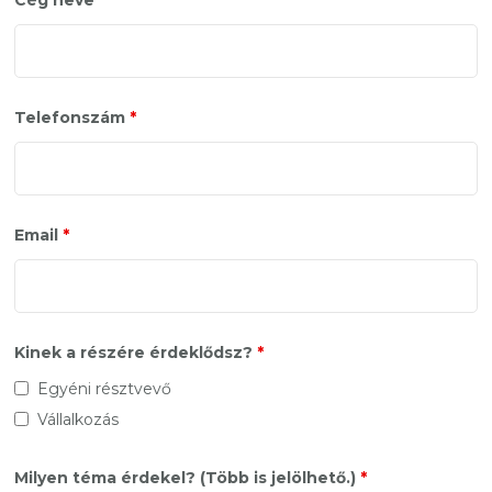
Cég neve
Telefonszám
*
Email
*
Kinek a részére érdeklődsz?
*
Egyéni résztvevő
Vállalkozás
Milyen téma érdekel? (Több is jelölhető.)
*