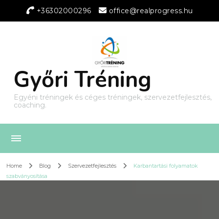
+36302000296
office@realprogress.hu
Győri Tréning
Egyéni tréningek és céges tréningek, szervezetfejlesztés,
coaching.
Home
Blog
Szervezetfejlesztés
Karbantartási folyamatok
szabványosítása