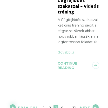
Cégfejlődés
szakaszai – videós
tréning
A Cégfejlődés szakaszai –
két órás tréning segít a
cégvezetőknek abban,
hogy jobban lássák, mi a
legfontosabb feladatuk.
(tovább…)
CONTINUE
READING
Bejegyzések
lapozása
PAGE
PAGE
PAGE
PAGE
PAGE
PREVIOUS
NEXT