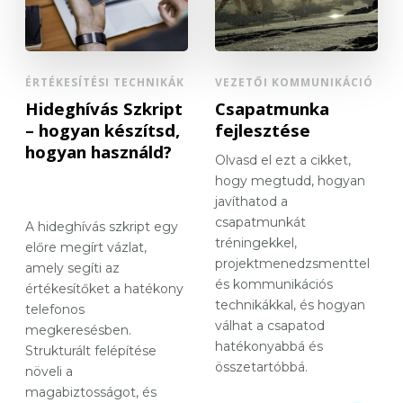
ÉRTÉKESÍTÉSI TECHNIKÁK
VEZETŐI KOMMUNIKÁCIÓ
Hideghívás Szkript
Csapatmunka
– hogyan készítsd,
fejlesztése
hogyan használd?
Olvasd el ezt a cikket,
hogy megtudd, hogyan
javíthatod a
csapatmunkát
A hideghívás szkript egy
tréningekkel,
előre megírt vázlat,
projektmenedzsmenttel
amely segíti az
és kommunikációs
értékesítőket a hatékony
technikákkal, és hogyan
telefonos
válhat a csapatod
megkeresésben.
hatékonyabbá és
Strukturált felépítése
összetartóbbá.
növeli a
magabiztosságot, és