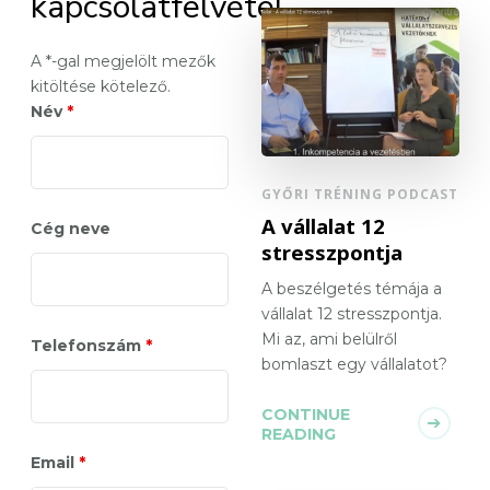
kapcsolatfelvétel
A *-gal megjelölt mezők
kitöltése kötelező.
Név
*
GYŐRI TRÉNING PODCAST
A vállalat 12
Cég neve
stresszpontja
A beszélgetés témája a
vállalat 12 stresszpontja.
Mi az, ami belülről
Telefonszám
*
bomlaszt egy vállalatot?
CONTINUE
READING
Email
*