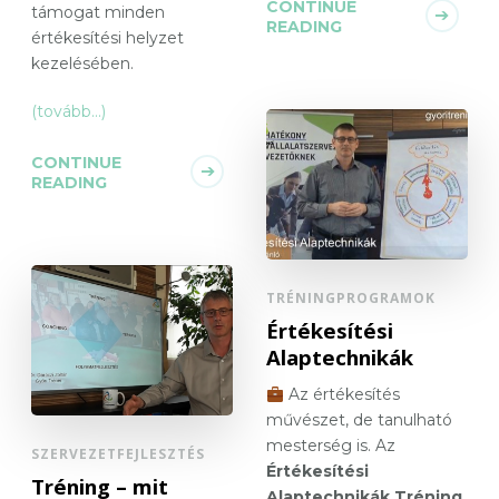
CONTINUE
támogat minden
READING
értékesítési helyzet
kezelésében.
(tovább…)
CONTINUE
READING
TRÉNINGPROGRAMOK
Értékesítési
Alaptechnikák
Az értékesítés
művészet, de tanulható
mesterség is. Az
SZERVEZETFEJLESZTÉS
Értékesítési
Tréning – mit
Alaptechnikák Tréning