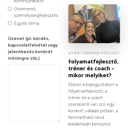
kommunikáció
Önismeret,
személyiségfejlesztés
Egyéb téma
Üzenet (pl. kérdés,
kapcsolatfelvétel vagy
jelentkezés konkrét
GYŐRI TRÉNING PODCAST
tréningre stb.)
Folyamatfejlesztő,
tréner és coach –
mikor melyiket?
Ebben a bejegyzésben a
folyamatfejlesztő, a
tréner és a coach
szerepéről van szó egy
konkrét vállalati példán, a
fenntartható rend
kialakításán keresztül.