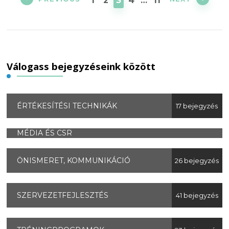
1
2
3
4
…
11
Válogass bejegyzéseink között
ÉRTÉKESÍTÉSI TECHNIKÁK
17 bejegyzés
MÉDIA ÉS CSR
ÖNISMERET, KOMMUNIKÁCIÓ
26 bejegyzés
SZERVEZETFEJLESZTÉS
41 bejegyzés