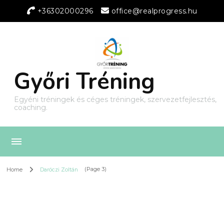
+36302000296
office@realprogress.hu
Győri Tréning
Egyéni tréningek és céges tréningek, szervezetfejlesztés,
coaching.
Home
Daróczi Zoltán
(Page 3)