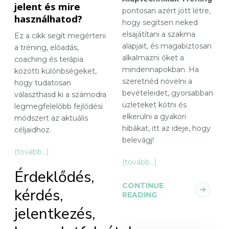
jelent és mire
pontosan azért jött létre,
használhatod?
hogy segítsen neked
elsajátítani a szakma
Ez a cikk segít megérteni
alapjait, és magabiztosan
a tréning, előadás,
alkalmazni őket a
coaching és terápia
mindennapokban. Ha
közötti különbségeket,
szeretnéd növelni a
hogy tudatosan
bevételeidet, gyorsabban
választhasd ki a számodra
üzleteket kötni és
legmegfelelőbb fejlődési
elkerülni a gyakori
módszert az aktuális
hibákat, itt az ideje, hogy
céljaidhoz.
belevágj!
(tovább…)
(tovább…)
Érdeklődés,
CONTINUE
kérdés,
READING
jelentkezés,