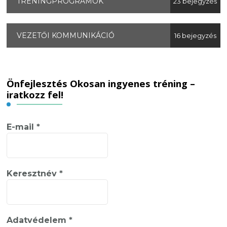
TRÉNINGPROGRAMOK
23 bejegyzés
VEZETŐI KOMMUNIKÁCIÓ
16 bejegyzés
Önfejlesztés Okosan ingyenes tréning –
iratkozz fel!
E-mail
*
Keresztnév
*
Adatvédelem
*