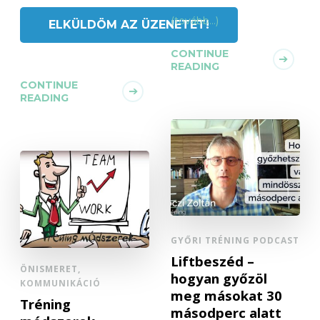
(tovább…)
CONTINUE
READING
CONTINUE
READING
GYŐRI TRÉNING PODCAST
Liftbeszéd –
ÖNISMERET,
hogyan győzöl
KOMMUNIKÁCIÓ
meg másokat 30
Tréning
másodperc alatt