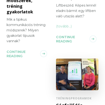
módszerek,
tréning
Liftbeszéd. Képes lennél
gyakorlatok
eladni bármit egy liftben
való utazás alatt?
Mik a tipikus
kommunikációs tréning
(tovább…)
módszerek? Milyen
gyakorlat típusok
CONTINUE
vannak?
READING
CONTINUE
READING
TRÉNINGPROGRAMOK